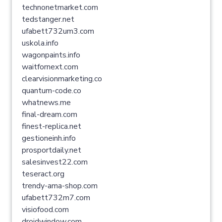
technonetmarket.com
tedstanger.net
ufabett732um3.com
uskola.info
wagonpaints.info
waitfornext.com
clearvisionmarketing.co
quantum-code.co
whatnews.me
final-dream.com
finest-replica.net
gestioneinh.info
prosportdaily.net
salesinvest22.com
teseract.org
trendy-ama-shop.com
ufabett732m7.com
visiofood.com
droidwindow.com