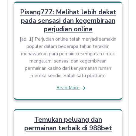
Pisang777: Melihat lebih dekat
pada sensasi dan kegembiraan
perjudian online
[ad_1] Perjudian online telah menjadi semakin
populer dalam beberapa tahun terakhir,
menawarkan para pemain kesempatan untuk
mengalami sensasi dan kegembiraan
permainan kasino dari kenyamanan rumah
mereka sendiri. Salah satu platform
Read More
Temukan peluang dan
permainan terbaik di 988bet