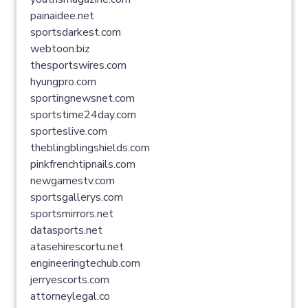
painaidee.net
sportsdarkest.com
webtoon.biz
thesportswires.com
hyungpro.com
sportingnewsnet.com
sportstime24day.com
sporteslive.com
theblingblingshields.com
pinkfrenchtipnails.com
newgamestv.com
sportsgallerys.com
sportsmirrors.net
datasports.net
atasehirescortu.net
engineeringtechub.com
jerryescorts.com
attorneylegal.co