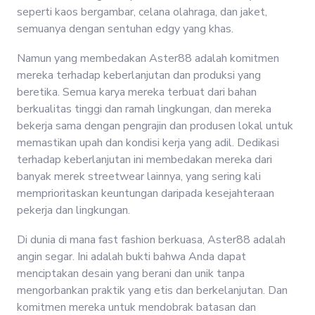
seperti kaos bergambar, celana olahraga, dan jaket,
semuanya dengan sentuhan edgy yang khas.
Namun yang membedakan Aster88 adalah komitmen
mereka terhadap keberlanjutan dan produksi yang
beretika. Semua karya mereka terbuat dari bahan
berkualitas tinggi dan ramah lingkungan, dan mereka
bekerja sama dengan pengrajin dan produsen lokal untuk
memastikan upah dan kondisi kerja yang adil. Dedikasi
terhadap keberlanjutan ini membedakan mereka dari
banyak merek streetwear lainnya, yang sering kali
memprioritaskan keuntungan daripada kesejahteraan
pekerja dan lingkungan.
Di dunia di mana fast fashion berkuasa, Aster88 adalah
angin segar. Ini adalah bukti bahwa Anda dapat
menciptakan desain yang berani dan unik tanpa
mengorbankan praktik yang etis dan berkelanjutan. Dan
komitmen mereka untuk mendobrak batasan dan