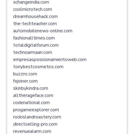
xchangeindia.com
coolmicrotech.com
dreamhousehack.com
the-techteacher.com
automobilenews-online.com
fashionalltimes.com
totaldigitalforum.com
technoarmaan.com
empresasposicionamientoweb.com
tonybestcosmetics.com
buzznc.com
fxjoiner.com
skinbykindra.com
alltherageface.com
codenational.com
progameexplorer.com
rockislandroastery.com
directselling-pro.com
revenuealarm.com