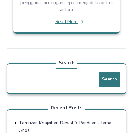
pengguna, ini dengan cepat menjadi favorit di
antara
Read More
Search
Search
Recent Posts
Temukan Keajaiban Dewi4D: Panduan Utama
Anda