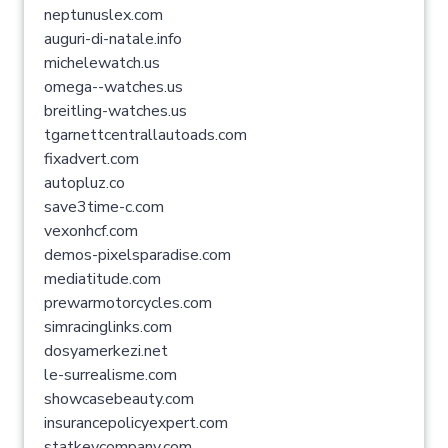
neptunuslex.com
auguri-di-natale.info
michelewatch.us
omega--watches.us
breitling-watches.us
tgarnettcentrallautoads.com
fixadvert.com
autopluz.co
save3time-c.com
vexonhcf.com
demos-pixelsparadise.com
mediatitude.com
prewarmotorcycles.com
simracinglinks.com
dosyamerkezi.net
le-surrealisme.com
showcasebeauty.com
insurancepolicyexpert.com
statkeycompany.com