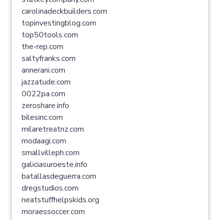
carolinadeckbuilders.com
topinvestingblog.com
top50tools.com
the-rep.com
saltyfranks.com
annerani.com
jazzatude.com
0022pa.com
zeroshare.info
bilesinc.com
milaretreatnz.com
modaagi.com
smallvilleph.com
galiciasuroeste.info
batallasdeguerra.com
dregstudios.com
neatstuffhelpskids.org
moraessoccer.com