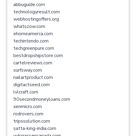
abbuguide.com
technologyresult.com
webhostingoffers.org
whatszow.com
ehomeamerca.com
techintendo.com
techgreenpure.com
bestdropshipstore.com
cartelreviews.com
surfsway.com
nailartproduct.com
digitactseed.com
lvlcraft.com
90secondmoneyloans.com
xenmicro.com
rodrovers.com
tripssolution.com
satta-king-india.com
yukigassencanada.com