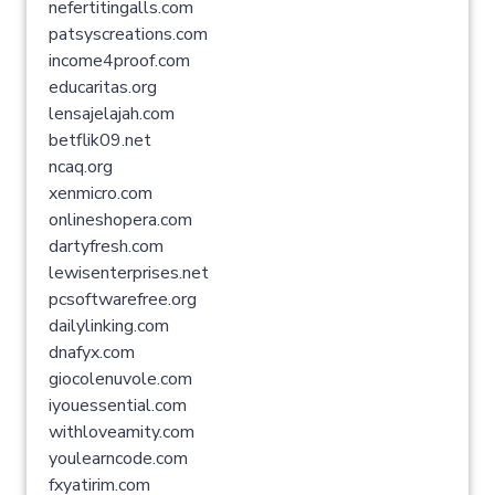
nefertitingalls.com
patsyscreations.com
income4proof.com
educaritas.org
lensajelajah.com
betflik09.net
ncaq.org
xenmicro.com
onlineshopera.com
dartyfresh.com
lewisenterprises.net
pcsoftwarefree.org
dailylinking.com
dnafyx.com
giocolenuvole.com
iyouessential.com
withloveamity.com
youlearncode.com
fxyatirim.com