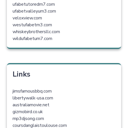
ufabetutoredm7.com
ufabetvalleyum3.com
veloxview.com
westufabetm3.com
whiskeybrothersllc.com
wildufabetum7.com
Links
jimsfamousbbq.com
libertywalk-usa.com
australiamovie.net
gizmobird.co.uk
mp3djsong.com
coursdanglaistoulouse.com