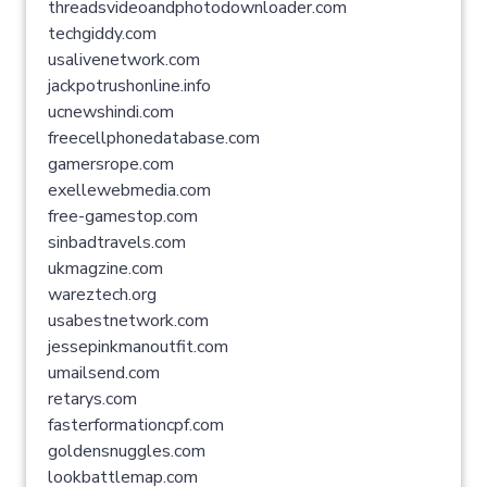
threadsvideoandphotodownloader.com
techgiddy.com
usalivenetwork.com
jackpotrushonline.info
ucnewshindi.com
freecellphonedatabase.com
gamersrope.com
exellewebmedia.com
free-gamestop.com
sinbadtravels.com
ukmagzine.com
wareztech.org
usabestnetwork.com
jessepinkmanoutfit.com
umailsend.com
retarys.com
fasterformationcpf.com
goldensnuggles.com
lookbattlemap.com