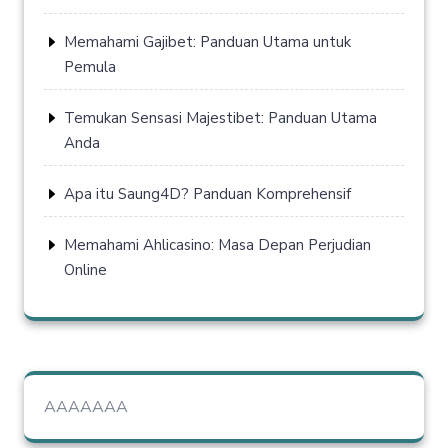
Memahami Gajibet: Panduan Utama untuk
Pemula
Temukan Sensasi Majestibet: Panduan Utama
Anda
Apa itu Saung4D? Panduan Komprehensif
Memahami Ahlicasino: Masa Depan Perjudian
Online
AAAAAAA