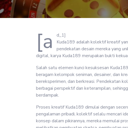
[a
d_1]
Kuda189 adalah kolektif kreatif ya
pendekatan desain mereka yang unik d
digital, karya Kuda189 merupakan bukti kekuat
Salah satu elemen kunci kesuksesan Kuda189 ada
beragam kelompok seniman, desainer, dan kreat
bereksperimen, dan berkreasi. Pendekatan k
berbagai perspektif dan keterampilan, sehingg
berdampak.
Proses kreatif Kuda189 dimulai dengan secercah 
pengalaman pribadi, kolektif selalu mencari id
konsep dalam pikirannya, mereka memulai prose
melibatkan pembuatan sketsa, pembuatan pro