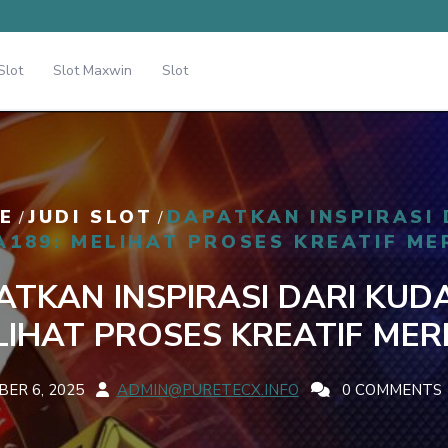
Slot
Slot Maxwin
Slot
E
JUDI SLOT
DAPATKAN INSPIRASI 
/
/
A189: MELIHAT PROSES KREATIF ME
ATKAN INSPIRASI DARI KUDA
LIHAT PROSES KREATIF MER
ER 6, 2025
ADMIN@PURETECX.INFO
0 COMMENTS