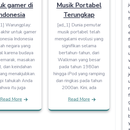
uk gamer di
Musik Portabel
Indonesia
Terungkap
1] Warungplay:
[ad_1] Dunia pemutar
 akhir untuk gamer
musik portabel telah
donesia Indonesia
mengalami evolusi yang
lah negara yang
signifikan selama
al karena budaya
bertahun-tahun, dari
semarak, masakan
Walkman yang besar
t, dan keindahan
pada tahun 1980an
ang menakjubkan.
hingga iPod yang ramping
pi tahukah Anda
dan ringkas pada tahun
ahwa itu juga
2000an. Kini, ada
Read More
Read More