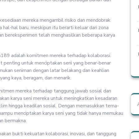
h kesediaan mereka mengambil risiko dan mendobrak
 hal-hal baru, meskipun itu berarti keluar dari zona
an bereksperimen telah menghasilkan beberapa karya
da189 adalah komitmen mereka terhadap kolaborasi.
at penting untuk menciptakan seni yang benar-benar
kan seniman dengan latar belakang dan keahlian
ang kaya, beragam, dan menarik.
mitmen mereka terhadap tanggung jawab sosial dan
nakan karya seni mereka untuk meningkatkan kesadaran
 iklim hingga keadilan sosial. Dengan memasukkan tema-
ampu menciptakan karya seni yang tidak hanya memukau
dan bermakna.
kan bukti kekuatan kolaborasi, inovasi, dan tanggung