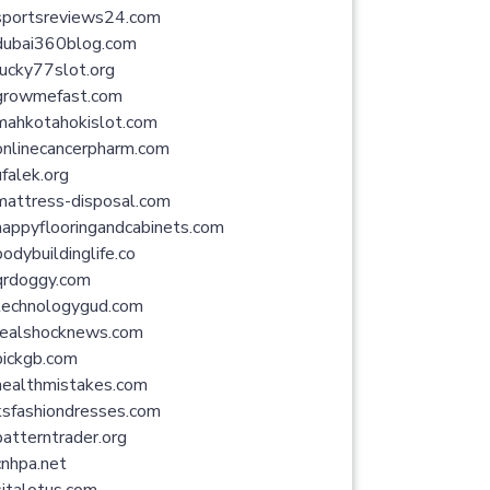
sportsreviews24.com
dubai360blog.com
lucky77slot.org
growmefast.com
mahkotahokislot.com
onlinecancerpharm.com
ufalek.org
mattress-disposal.com
happyflooringandcabinets.com
bodybuildinglife.co
qrdoggy.com
technologygud.com
realshocknews.com
pickgb.com
healthmistakes.com
ksfashiondresses.com
patterntrader.org
cnhpa.net
sitalotus.com