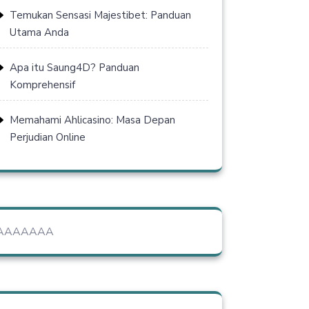
Temukan Sensasi Majestibet: Panduan
Utama Anda
Apa itu Saung4D? Panduan
Komprehensif
Memahami Ahlicasino: Masa Depan
Perjudian Online
AAAAAAA