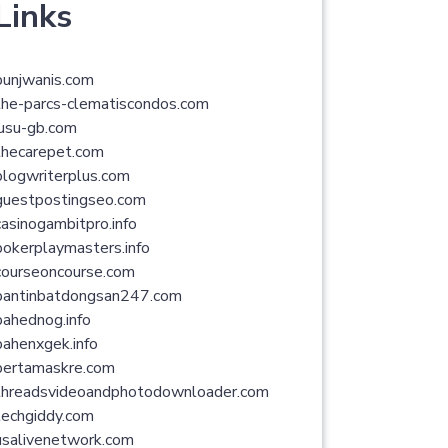
Links
punjwanis.com
the-parcs-clematiscondos.com
jusu-gb.com
thecarepet.com
blogwriterplus.com
guestpostingseo.com
casinogambitpro.info
pokerplaymasters.info
courseoncourse.com
bantinbatdongsan247.com
bahednog.info
bahenxgek.info
pertamaskre.com
threadsvideoandphotodownloader.com
techgiddy.com
usalivenetwork.com