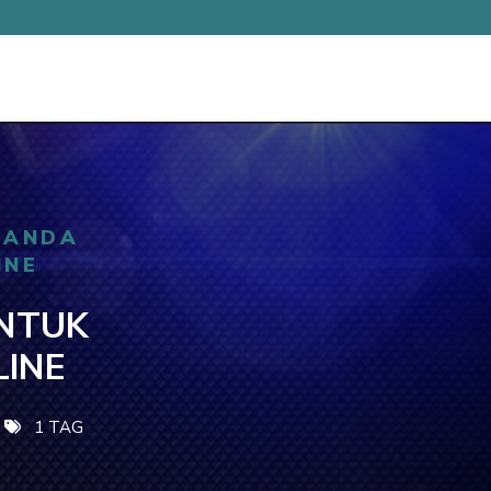
 ANDA
INE
UNTUK
INE
1 TAG