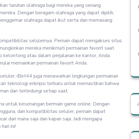
rkan taruhan olahraga bagi mereka yang senang
mereka. Dengan beragam olahraga yang dapat dipilih,
, penggemar olahraga dapat ikut serta dan memasang
kompatibilitas selulernya. Pemain dapat mengakses situs
mungkinkan mereka menikmati permainan favorit saat
o kelontong atau dalam perjalanan ke kantor, Anda
lai memainkan permainan favorit Anda.
 seluler, iBet44 juga menawarkan lingkungan permainan
kan teknologi enkripsi terbaru untuk memastikan bahwa
man dan terlindungi setiap saat.
ama untuk kesenangan bermain game online. Dengan
gguna, dan kompatibilitas seluler, pemain dapat
r dari mana saja dan kapan saja. Jadi mengapa
ari ini!