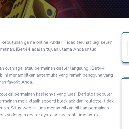
 kebutuhan game online Anda? Tidak terlihat lagi selain
rmainan, iBet44 adalah tujuan utama Anda untuk
n olahraga, atau permainan dealer langsung, iBet44
eb ini menampilkan antarmuka yang ramah pengguna yang
n favorit Anda.
koleksi permainan kasinonya yang luas. Dari slot populer
rmainan meja klasik seperti blackjack dan roulette, tidak
main. Situs web ini juga menampilkan pilihan permainan
raksi dengan dealer nyata secara real-time untuk