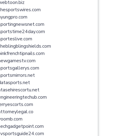
webtoon.biz
thesportswires.com
hyungpro.com
sportingnewsnet.com
sportstime24day.com
sporteslive.com
theblingblingshields.com
pinkfrenchtipnails.com
newgamestv.com
sportsgallerys.com
sportsmirrors.net
datasports.net
atasehirescortu.net
engineeringtechub.com
jerryescorts.com
attorneylegal.co
voomb.com
techgadgetpoint.com
tvsportsguide24.com