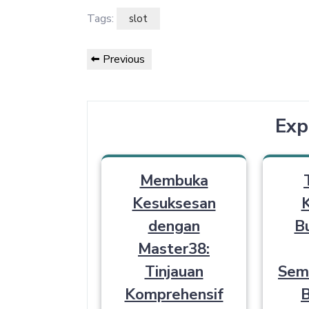
Tags:
slot
Post
Previous
Previous
navigation
Post
Exp
Membuka
Kesuksesan
dengan
B
Master38:
Tinjauan
Sema
Komprehensif
B