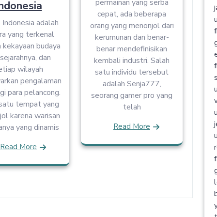
permainan yang serba
Indonesia
cepat, ada beberapa
 Indonesia adalah
orang yang menonjol dari
ra yang terkenal
kerumunan dan benar-
 kekayaan budaya
benar mendefinisikan
sejarahnya, dan
kembali industri. Salah
etiap wilayah
satu individu tersebut
arkan pengalaman
adalah Senja777,
gi para pelancong.
seorang gamer pro yang
satu tempat yang
telah
ol karena warisan
Read More
anya yang dinamis
Read More