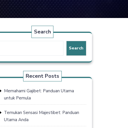
Search
Search
Recent Posts
Memahami Gajibet: Panduan Utama
untuk Pemula
Temukan Sensasi Majestibet: Panduan
Utama Anda