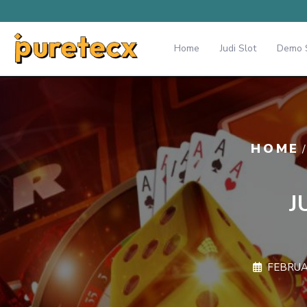
Skip
to
content
Home
Judi Slot
Demo 
HOME
J
FEBRUA