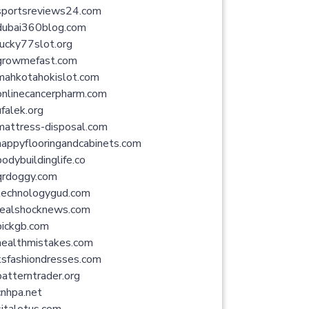
sportsreviews24.com
dubai360blog.com
lucky77slot.org
growmefast.com
mahkotahokislot.com
onlinecancerpharm.com
ufalek.org
mattress-disposal.com
happyflooringandcabinets.com
bodybuildinglife.co
qrdoggy.com
technologygud.com
realshocknews.com
pickgb.com
healthmistakes.com
ksfashiondresses.com
patterntrader.org
cnhpa.net
sitalotus.com