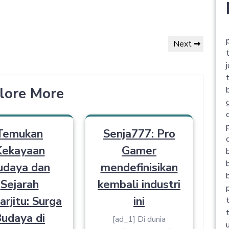
Next
Next
Post
lore More
Temukan
Senja777: Pro
Kekayaan
Gamer
udaya dan
mendefinisikan
Sejarah
kembali industri
rjitu: Surga
ini
udaya di
[ad_1] Di dunia