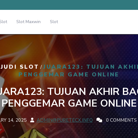
Slot
Slot Maxwin
Slot
JUDI SLOT
JUARA123: TUJUAN AKHI
/
/
PENGGEMAR GAME ONLINE
UARA123: TUJUAN AKHIR BA
PENGGEMAR GAME ONLINE
RY 14, 2025
ADMIN@PURETECX.INFO
0 COMMENTS