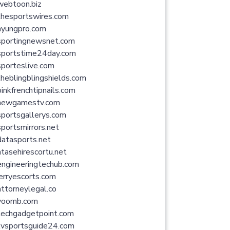
webtoon.biz
thesportswires.com
hyungpro.com
sportingnewsnet.com
sportstime24day.com
sporteslive.com
theblingblingshields.com
pinkfrenchtipnails.com
newgamestv.com
sportsgallerys.com
sportsmirrors.net
datasports.net
atasehirescortu.net
engineeringtechub.com
jerryescorts.com
attorneylegal.co
voomb.com
techgadgetpoint.com
tvsportsguide24.com