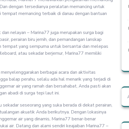
 Dan dengan tersedianya peralatan memancing untuk
i tempat memancing terbaik di danau dengan bantuan
 dan nelayan – Marina77 juga merupakan surga bagi
asir, perairan biru jernih, dan pemandangan lanskap
ah tempat yang sempurna untuk bersantai dan melepas
dleboard, atau sekadar berjemur, Marina77 memiliki
ga menyelenggarakan berbagai acara dan aktivitas
ga balap perahu, selalu ada hal menarik yang terjadi di
gemar air yang ramah dan bersahabat, Anda pasti akan
abadi di surga tepi laut ini.
u sekadar seseorang yang suka berada di dekat perairan,
tualangan akuatik Anda berikutnya. Dengan lokasinya
penggemar air yang dinamis, Marina77 benar-benar
ai air. Datang dan alami sendiri keajaiban Marina77 –