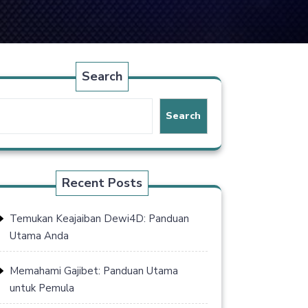
Search
Search
Recent Posts
Temukan Keajaiban Dewi4D: Panduan
Utama Anda
Memahami Gajibet: Panduan Utama
untuk Pemula