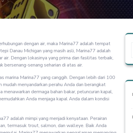
berhubungan dengan air, maka Marina77 adalah tempat
 tepi Danau Michigan yang masih asli, Marina77 adalah
 air. Dengan lokasinya yang prima dan fasilitas terbaik,
bersenang-senang seharian di atas air.
as marina Marina77 yang canggih. Dengan lebih dari 100
gan mudah menyandarkan perahu Anda dan berangkat
juga menawarkan dermaga bahan bakar, peluncuran kapal,
a memudahkan Anda menjaga kapal Anda dalam kondisi
na77 adalah mimpi yang menjadi kenyataan. Perairan
kan, termasuk trout, salmon, dan walleye. Baik Anda
 memulai, Marina77 menawarkan pengalaman memancing