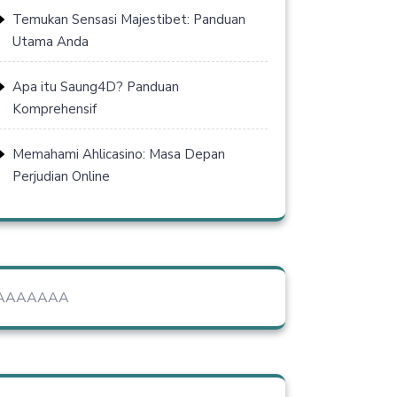
Temukan Sensasi Majestibet: Panduan
Utama Anda
Apa itu Saung4D? Panduan
Komprehensif
Memahami Ahlicasino: Masa Depan
Perjudian Online
AAAAAAA