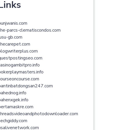
Links
punjwanis.com
the-parcs-clematiscondos.com
jusu-gb.com
thecarepet.com
blogwriterplus.com
guestpostingseo.com
casinogambitpro.info
pokerplaymasters.info
courseoncourse.com
bantinbatdongsan247.com
bahednog.info
bahenxgek.info
pertamaskre.com
threadsvideoandphotodownloader.com
techgiddy.com
usalivenetwork.com