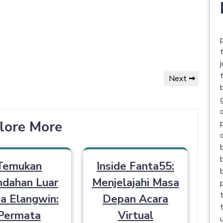
Next
Next
Post
lore More
Temukan
Inside Fanta55:
ndahan Luar
Menjelajahi Masa
sa Elangwin:
Depan Acara
Permata
Virtual