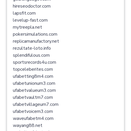
hireseodoctor.com
lapsfit.com
levelup-fast.com
mytreepla.net
pokersimulations.com
replicamanufactory.net
rezultate-loto.info
splendifulous.com
sportsrecords4u.com
topceleberites.com
ufabetting8m4.com
ufabetunionum3.com
ufabetvalueum3.com
ufabetvaultm7.com
ufabetvillageum7.com
ufabetvoicem3.com
waveufabetm4.com
wayang88.net