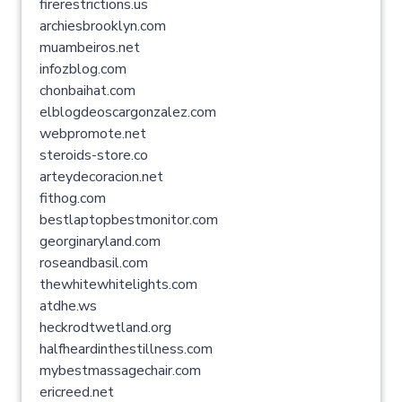
firerestrictions.us
archiesbrooklyn.com
muambeiros.net
infozblog.com
chonbaihat.com
elblogdeoscargonzalez.com
webpromote.net
steroids-store.co
arteydecoracion.net
fithog.com
bestlaptopbestmonitor.com
georginaryland.com
roseandbasil.com
thewhitewhitelights.com
atdhe.ws
heckrodtwetland.org
halfheardinthestillness.com
mybestmassagechair.com
ericreed.net