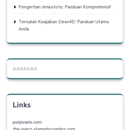
Pengertian Jeniustoto: Panduan Komprehensif
Temukan Keajaiban Dewi4D: Panduan Utama
Anda
AAAAAAA
Links
punjwanis.com
the-parcs-clematiscondos.com