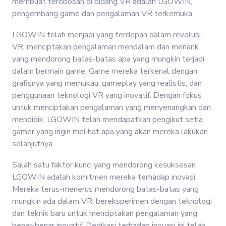
membuat terobosan di bidang VR adalah LGOWIN,
pengembang game dan pengalaman VR terkemuka.
LGOWIN telah menjadi yang terdepan dalam revolusi
VR, menciptakan pengalaman mendalam dan menarik
yang mendorong batas-batas apa yang mungkin terjadi
dalam bermain game. Game mereka terkenal dengan
grafisnya yang memukau, gameplay yang realistis, dan
penggunaan teknologi VR yang inovatif. Dengan fokus
untuk menciptakan pengalaman yang menyenangkan dan
mendidik, LGOWIN telah mendapatkan pengikut setia
gamer yang ingin melihat apa yang akan mereka lakukan
selanjutnya.
Salah satu faktor kunci yang mendorong kesuksesan
LGOWIN adalah komitmen mereka terhadap inovasi.
Mereka terus-menerus mendorong batas-batas yang
mungkin ada dalam VR, bereksperimen dengan teknologi
dan teknik baru untuk menciptakan pengalaman yang
benar-benar inovatif. Dedikasi terhadap inovasi ini telah