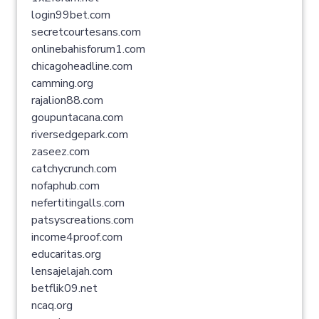
login99bet.com
secretcourtesans.com
onlinebahisforum1.com
chicagoheadline.com
camming.org
rajalion88.com
goupuntacana.com
riversedgepark.com
zaseez.com
catchycrunch.com
nofaphub.com
nefertitingalls.com
patsyscreations.com
income4proof.com
educaritas.org
lensajelajah.com
betflik09.net
ncaq.org