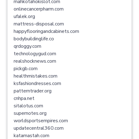
mahkotahokislot.com
onlinecancerpharm.com
ufalek.org
mattress-disposal.com
happyflooringandcabinets.com
bodybuildinglife.co
qrdoggy.com
technologygud.com
realshocknews.com
pickgb.com
healthmistakes.com
ksfashiondresses.com
patterntrader.org
cnhpa.net
sitalotus.com
supernotes.org
worldsportsempires.com
updatecentral360.com
katamastah.com