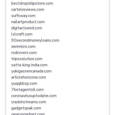
bestdropshipstore.com
cartelreviews.com
surfsway.com
nailartproduct.com
digitactseed.com
lvlcraft.com
90secondmoneyloans.com
xenmicro.com
rodrovers.com
tripssolution.com
satta-king-india.com
yukigassencanada.com
articlehorizone.com
yuqqbbzp.com
7betagents6.com
coronavirusuptodate.com
crackinstreams.com
gadgetspak.com
gearsngadget.com