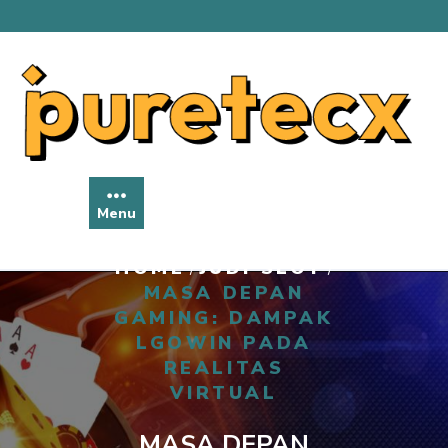
Skip
to
content
Menu
HOME
JUDI SLOT
/
/
MASA DEPAN
GAMING: DAMPAK
LGOWIN PADA
REALITAS
VIRTUAL
MASA DEPAN