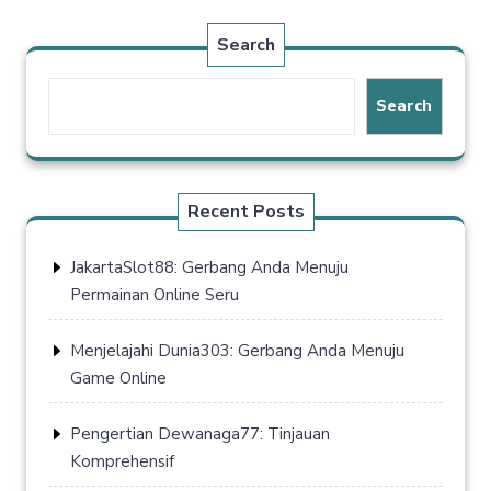
Search
Search
Recent Posts
JakartaSlot88: Gerbang Anda Menuju
Permainan Online Seru
Menjelajahi Dunia303: Gerbang Anda Menuju
Game Online
Pengertian Dewanaga77: Tinjauan
Komprehensif