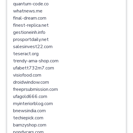
quantum-code.co
whatnews.me
final-dream.com
finest-replica.net
gestioneinh.info
prosportdaily.net
salesinvest22.com
teseract.org
trendy-ama-shop.com
ufabett732m7.com
visiofood.com
droidwindow.com
freeprsubmission.com
ufagold666.com
myinteriorblog.com
bnewsindia.com
techiepick.com
bamzyshop.com
pondycars.com