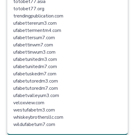
totobet77.asia
totobet77.org
trendingpublication.com
ufabettererum3.com
ufabettermentm4.com
ufabettersum7.com
ufabettinwm7.com
ufabettinwum3.com
ufabetunitedm3.com
ufabetunitedm7.com
ufabetuskedm7.com
ufabetutoredm3.com
ufabetutoredm7.com
ufabetvalleyum3.com
veloxview.com
westufabetm3.com
whiskeybrothersllc.com
wildufabetum7.com