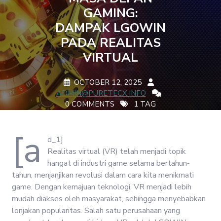
GAMING:
DAMPAK LGOWIN
PADA REALITAS
VIRTUAL
OCTOBER 12, 2025
ADMIN@PURETECX.INFO
0 COMMENTS
1 TAG
[a
d_1]
Realitas virtual (VR) telah menjadi topik
hangat di industri game selama bertahun-
tahun, menjanjikan revolusi dalam cara kita menikmati
game. Dengan kemajuan teknologi, VR menjadi lebih
mudah diakses oleh masyarakat, sehingga menyebabkan
lonjakan popularitas. Salah satu perusahaan yang