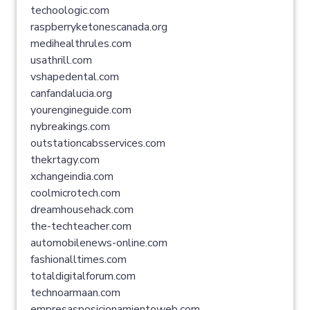
techoologic.com
raspberryketonescanada.org
medihealthrules.com
usathrill.com
vshapedental.com
canfandalucia.org
yourengineguide.com
nybreakings.com
outstationcabsservices.com
thekrtagy.com
xchangeindia.com
coolmicrotech.com
dreamhousehack.com
the-techteacher.com
automobilenews-online.com
fashionalltimes.com
totaldigitalforum.com
technoarmaan.com
empresasposicionamientoweb.com