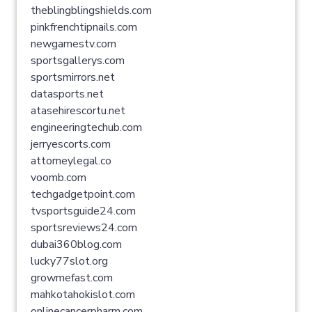
theblingblingshields.com
pinkfrenchtipnails.com
newgamestv.com
sportsgallerys.com
sportsmirrors.net
datasports.net
atasehirescortu.net
engineeringtechub.com
jerryescorts.com
attorneylegal.co
voomb.com
techgadgetpoint.com
tvsportsguide24.com
sportsreviews24.com
dubai360blog.com
lucky77slot.org
growmefast.com
mahkotahokislot.com
onlinecancerpharm.com