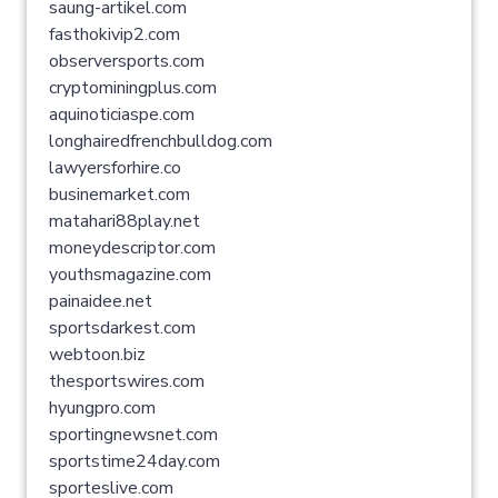
saung-artikel.com
fasthokivip2.com
observersports.com
cryptominingplus.com
aquinoticiaspe.com
longhairedfrenchbulldog.com
lawyersforhire.co
businemarket.com
matahari88play.net
moneydescriptor.com
youthsmagazine.com
painaidee.net
sportsdarkest.com
webtoon.biz
thesportswires.com
hyungpro.com
sportingnewsnet.com
sportstime24day.com
sporteslive.com