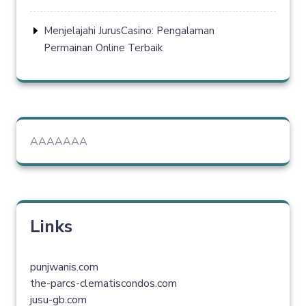
Menjelajahi JurusCasino: Pengalaman
Permainan Online Terbaik
AAAAAAA
Links
punjwanis.com
the-parcs-clematiscondos.com
jusu-gb.com