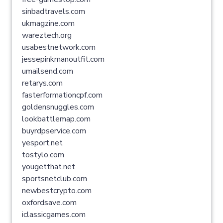
sinbadtravels.com
ukmagzine.com
wareztech.org
usabestnetwork.com
jessepinkmanoutfit.com
umailsend.com
retarys.com
fasterformationcpf.com
goldensnuggles.com
lookbattlemap.com
buyrdpservice.com
yesport.net
tostylo.com
yougetthat.net
sportsnetclub.com
newbestcrypto.com
oxfordsave.com
iclassicgames.com