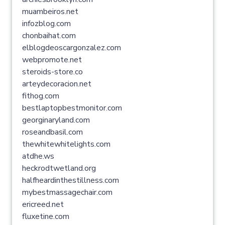
muambeiros.net
infozblog.com
chonbaihat.com
elblogdeoscargonzalez.com
webpromote.net
steroids-store.co
arteydecoracion.net
fithog.com
bestlaptopbestmonitor.com
georginaryland.com
roseandbasil.com
thewhitewhitelights.com
atdhe.ws
heckrodtwetland.org
halfheardinthestillness.com
mybestmassagechair.com
ericreed.net
fluxetine.com