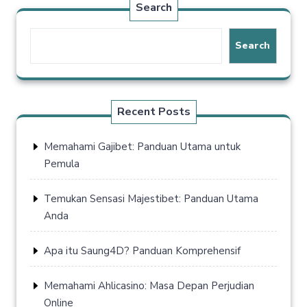
Search
Search
Recent Posts
Memahami Gajibet: Panduan Utama untuk
Pemula
Temukan Sensasi Majestibet: Panduan Utama
Anda
Apa itu Saung4D? Panduan Komprehensif
Memahami Ahlicasino: Masa Depan Perjudian
Online