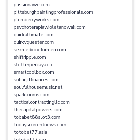
passionawe.com
pittsburghpaintingprofessionals.com
plumberryworks.com
psychoterapiawioletanowak.com
quickultimate.com
quirkyquester.com
sexmedicineformen.com
shiftripple.com
slotterpercaya.co
smartcoolbox.com
sohanjitfinances.com
soulfulhousemusic.net
sparklooms.com
tacticalcontractingllc.com
thecapitalpowers.com
tobabet88slot3.com
todayscurrentnews.com
totobet77.asia
totobet77.org