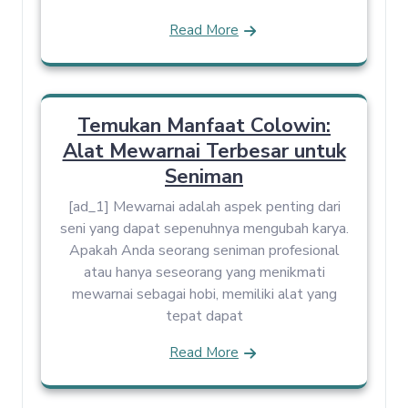
Read More
Temukan Manfaat Colowin:
Alat Mewarnai Terbesar untuk
Seniman
[ad_1] Mewarnai adalah aspek penting dari
seni yang dapat sepenuhnya mengubah karya.
Apakah Anda seorang seniman profesional
atau hanya seseorang yang menikmati
mewarnai sebagai hobi, memiliki alat yang
tepat dapat
Read More