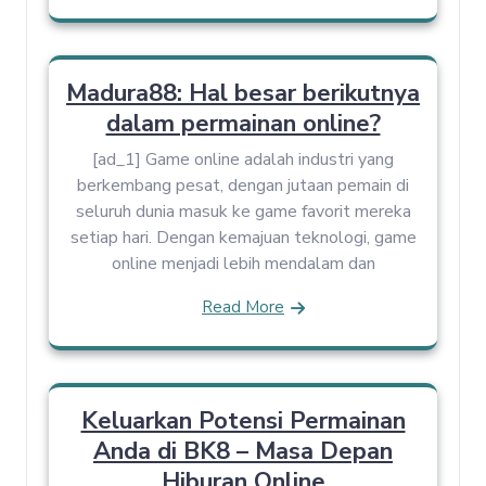
Madura88: Hal besar berikutnya
dalam permainan online?
[ad_1] Game online adalah industri yang
berkembang pesat, dengan jutaan pemain di
seluruh dunia masuk ke game favorit mereka
setiap hari. Dengan kemajuan teknologi, game
online menjadi lebih mendalam dan
Read More
Keluarkan Potensi Permainan
Anda di BK8 – Masa Depan
Hiburan Online