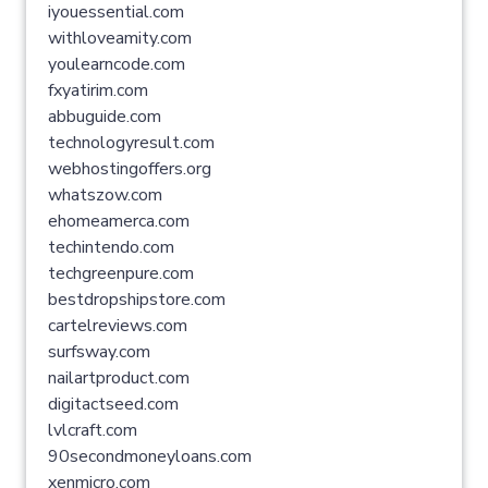
iyouessential.com
withloveamity.com
youlearncode.com
fxyatirim.com
abbuguide.com
technologyresult.com
webhostingoffers.org
whatszow.com
ehomeamerca.com
techintendo.com
techgreenpure.com
bestdropshipstore.com
cartelreviews.com
surfsway.com
nailartproduct.com
digitactseed.com
lvlcraft.com
90secondmoneyloans.com
xenmicro.com