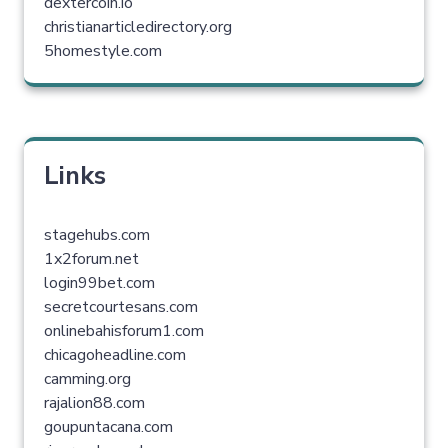
dextercoin.io
christianarticledirectory.org
5homestyle.com
Links
stagehubs.com
1x2forum.net
login99bet.com
secretcourtesans.com
onlinebahisforum1.com
chicagoheadline.com
camming.org
rajalion88.com
goupuntacana.com