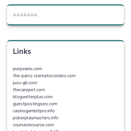
AAAAAAA
Links
punjwanis.com
the-parcs-clematiscondos.com
jusu-gb.com
thecarepet.com
blogwriterplus.com
guestpostingseo.com
casinogambitpro.info
pokerplaymasters.info
courseoncourse.com