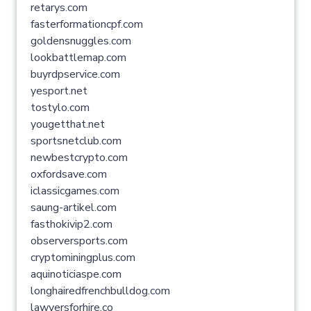
retarys.com
fasterformationcpf.com
goldensnuggles.com
lookbattlemap.com
buyrdpservice.com
yesport.net
tostylo.com
yougetthat.net
sportsnetclub.com
newbestcrypto.com
oxfordsave.com
iclassicgames.com
saung-artikel.com
fasthokivip2.com
observersports.com
cryptominingplus.com
aquinoticiaspe.com
longhairedfrenchbulldog.com
lawyersforhire.co