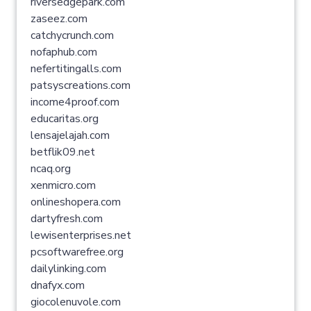
riversedgepark.com
zaseez.com
catchycrunch.com
nofaphub.com
nefertitingalls.com
patsyscreations.com
income4proof.com
educaritas.org
lensajelajah.com
betflik09.net
ncaq.org
xenmicro.com
onlineshopera.com
dartyfresh.com
lewisenterprises.net
pcsoftwarefree.org
dailylinking.com
dnafyx.com
giocolenuvole.com