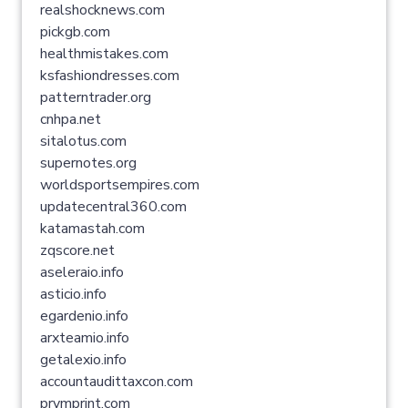
realshocknews.com
pickgb.com
healthmistakes.com
ksfashiondresses.com
patterntrader.org
cnhpa.net
sitalotus.com
supernotes.org
worldsportsempires.com
updatecentral360.com
katamastah.com
zqscore.net
aseleraio.info
asticio.info
egardenio.info
arxteamio.info
getalexio.info
accountaudittaxcon.com
prymprint.com