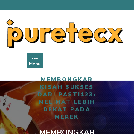
Skip
to
content
Menu
HOME
JUDI SLOT
/
/
MEMBONGKAR
KISAH SUKSES
DARI PASTI123:
MELIHAT LEBIH
DEKAT PADA
MEREK
MEMBONGKAR