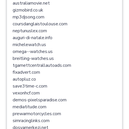
australiamovie.net
gizmobird.co.uk
mp3djsong.com
coursdanglaistoulouse.com
neptunuslex.com
auguri-di-natale.info
michelewatch.us
omega--watches.us
breitling-watches.us
tgarnettcentrallautoads.com
fixadvert.com
autopluz.co
save3time-c.com
vexonhcf.com
demos-pixelsparadise.com
mediatitude.com
prewarmotorcycles.com
simracinglinks.com
dosyamerkezi.net