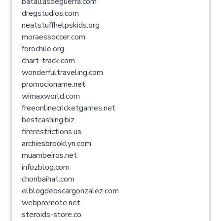
batallasdeguerra.com
dregstudios.com
neatstuffhelpskids.org
moraessoccer.com
forochile.org
chart-track.com
wonderfultraveling.com
promocioname.net
wimaxworld.com
freeonlinecricketgames.net
bestcashing.biz
firerestrictions.us
archiesbrooklyn.com
muambeiros.net
infozblog.com
chonbaihat.com
elblogdeoscargonzalez.com
webpromote.net
steroids-store.co