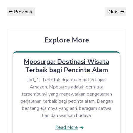
Post
Previous
Next
Previous
Next
navigation
Post
Post
Explore More
Mposurga: Destinasi Wisata
Terbaik bagi Pencinta Alam
[ad_1] Terletak di jantung hutan hujan
Amazon, Mposurga adalah permata
tersembunyi yang menawarkan pengalaman
perjalanan terbaik bagi pecinta alam. Dengan
bentang alamnya yang asri, beragam satwa
liar, dan warisan budaya
Read More