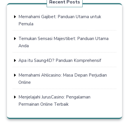
Recent Posts
Memahami Gajibet: Panduan Utama untuk
Pemula
Temukan Sensasi Majestibet: Panduan Utama
Anda
Apa itu Saung4D? Panduan Komprehensif
Memahami Ahlicasino: Masa Depan Perjudian
Online
Menjelajahi JurusCasino: Pengalaman
Permainan Online Terbaik