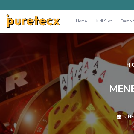
Skip
to
content
Home
Judi Slot
Demo 
H
MEN
JUNE