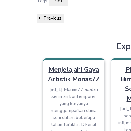
Tags:
slot
Post
Previous
Previous
navigation
Post
Exp
Menjelajahi Gaya
P
Artistik Monas77
Bin
S
[ad_1] Monas77 adalah
seniman kontemporer
M
yang karyanya
[ad_1
menggemparkan dunia
sos
seni dalam beberapa
influ
tahun terakhir. Dikenal
kon