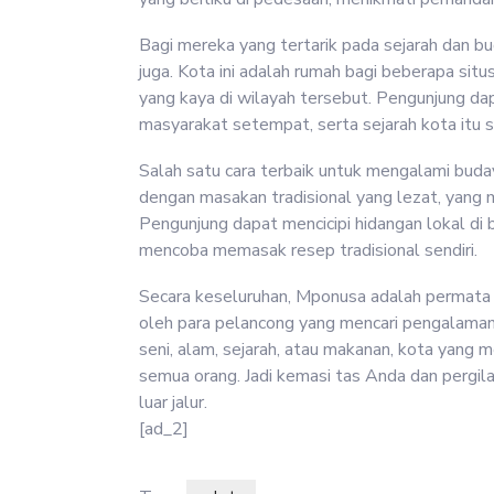
Bagi mereka yang tertarik pada sejarah dan b
juga. Kota ini adalah rumah bagi beberapa s
yang kaya di wilayah tersebut. Pengunjung dap
masyarakat setempat, serta sejarah kota itu se
Salah satu cara terbaik untuk mengalami buda
dengan masakan tradisional yang lezat, yang
Pengunjung dapat mencicipi hidangan lokal di 
mencoba memasak resep tradisional sendiri.
Secara keseluruhan, Mponusa adalah permata
oleh para pelancong yang mencari pengalaman 
seni, alam, sejarah, atau makanan, kota yang 
semua orang. Jadi kemasi tas Anda dan pergil
luar jalur.
[ad_2]