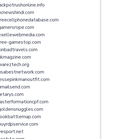
jackpotrushonline.info
ucnewshindi.com
freecellphonedatabase.com
gamersrope.com
exellewebmedia.com
free-gamestop.com
sinbadtravels.com
ukmagzine.com
wareztech.org
usabestnetwork.com
jessepinkmanoutfit.com
umailsend.com
retarys.com
fasterformationcpf.com
goldensnuggles.com
lookbattlemap.com
buyrdpservice.com
yesport.net
tostylo.com