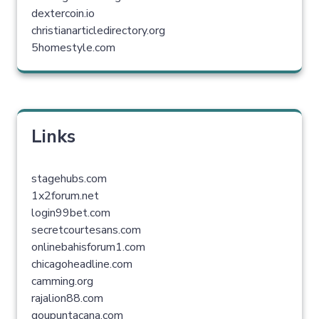
dextercoin.io
christianarticledirectory.org
5homestyle.com
Links
stagehubs.com
1x2forum.net
login99bet.com
secretcourtesans.com
onlinebahisforum1.com
chicagoheadline.com
camming.org
rajalion88.com
goupuntacana.com