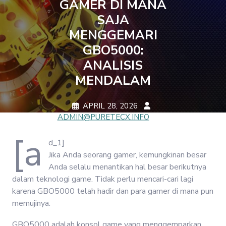
GAMER DI MANA
SAJA
MENGGEMARI
GBO5000:
ANALISIS
MENDALAM
APRIL 28, 2026
ADMIN@PURETECX.INFO
0 COMMENTS
1 TAG
[a
d_1]
Jika Anda seorang gamer, kemungkinan besar
Anda selalu menantikan hal besar berikutnya
dalam teknologi game. Tidak perlu mencari-cari lagi
karena GBO5000 telah hadir dan para gamer di mana pun
memujinya.
GBO5000 adalah konsol game yang menggemparkan