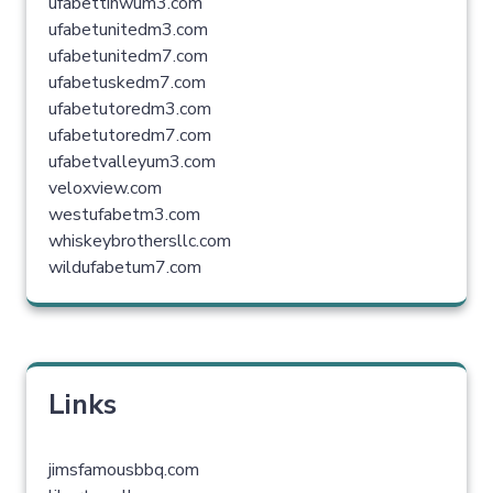
ufabettinwum3.com
ufabetunitedm3.com
ufabetunitedm7.com
ufabetuskedm7.com
ufabetutoredm3.com
ufabetutoredm7.com
ufabetvalleyum3.com
veloxview.com
westufabetm3.com
whiskeybrothersllc.com
wildufabetum7.com
Links
jimsfamousbbq.com