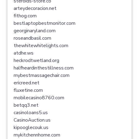
steroids-store.co
arteydecoracion.net
fithog.com
bestlaptopbestmonitor.com
georginaryland.com
roseandbasil.com
thewhitewhitelights.com
atdhe.ws
heckrodtwetland.org
halfheardinthestillness.com
mybestmassagechair.com
ericreed.net
fluxetine.com
mobilecasino8760.com
betqq3.net
casinoloans5.us
CasinoAuction.us
kipooglecouk.us
mykitchennhome.com