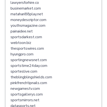
lawyersforhire.co
businemarket.com
matahari88play.net
moneydescriptor.com
youthsmagazine.com
painaidee.net
sportsdarkest.com
webtoon.biz
thesportswires.com
hyungpro.com
sportingnewsnet.com
sportstime24day.com
sporteslive.com
theblingblingshields.com
pinkfrenchtipnails.com
newgamestv.com
sportsgallerys.com
sportsmirrors.net
datasports.net