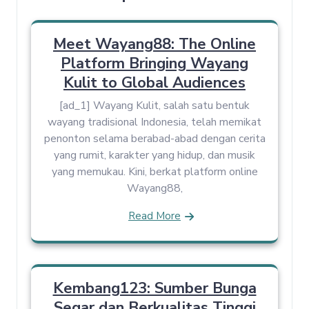
Meet Wayang88: The Online
Platform Bringing Wayang
Kulit to Global Audiences
[ad_1] Wayang Kulit, salah satu bentuk
wayang tradisional Indonesia, telah memikat
penonton selama berabad-abad dengan cerita
yang rumit, karakter yang hidup, dan musik
yang memukau. Kini, berkat platform online
Wayang88,
Read More
Kembang123: Sumber Bunga
Segar dan Berkualitas Tinggi