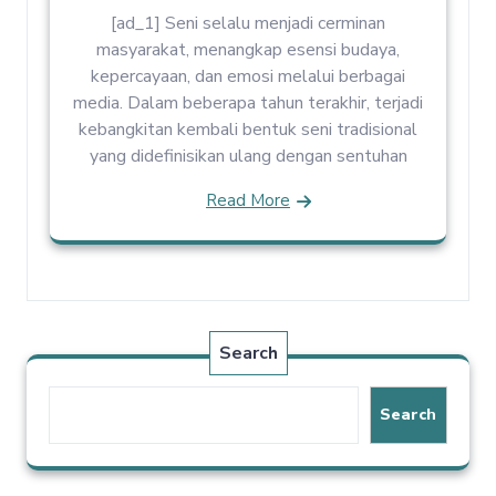
[ad_1] Seni selalu menjadi cerminan
masyarakat, menangkap esensi budaya,
kepercayaan, dan emosi melalui berbagai
media. Dalam beberapa tahun terakhir, terjadi
kebangkitan kembali bentuk seni tradisional
yang didefinisikan ulang dengan sentuhan
Read More
Search
Search