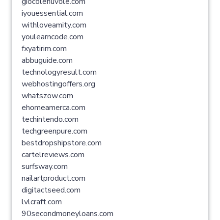
giocolenuvole.com
iyouessential.com
withloveamity.com
youlearncode.com
fxyatirim.com
abbuguide.com
technologyresult.com
webhostingoffers.org
whatszow.com
ehomeamerca.com
techintendo.com
techgreenpure.com
bestdropshipstore.com
cartelreviews.com
surfsway.com
nailartproduct.com
digitactseed.com
lvlcraft.com
90secondmoneyloans.com