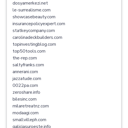
dosyamerkezi.net
le-surrealisme.com
showcasebeauty.com
insurancepolicyexpert.com
statkeycompany.com
carolinadeckbuilders.com
topinvestingblog.com
top50tools.com
the-rep.com
saltyfranks.com
annerani.com
jazzatude.com
0022pa.com
zeroshare.info
bilesinc.com
milaretreatnz.com
modaagi.com
smallvilleph.com
galiciasuroeste.info