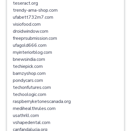
teseract.org
trendy-ama-shop.com
ufabett732m7.com
visiofood.com
droidwindow.com
freeprsubmission.com
ufagold666.com
myinteriorblog.com
bnewsindia.com
techiepick.com
bamzyshop.com
pondycars.com
techonfutures.com
techoologic.com
raspberryketonescanada.org
medihealthrules.com
usathrill.com
vshapedental.com
canfandalucia.org