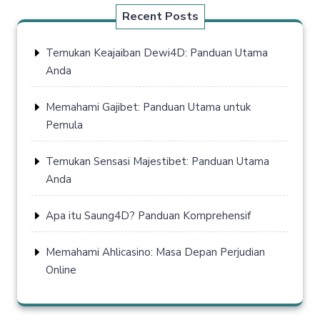
Recent Posts
Temukan Keajaiban Dewi4D: Panduan Utama
Anda
Memahami Gajibet: Panduan Utama untuk
Pemula
Temukan Sensasi Majestibet: Panduan Utama
Anda
Apa itu Saung4D? Panduan Komprehensif
Memahami Ahlicasino: Masa Depan Perjudian
Online