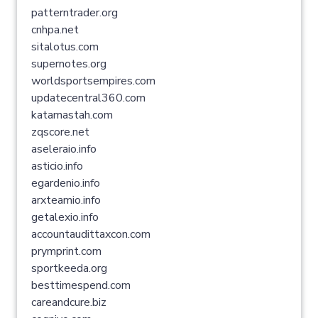
patterntrader.org
cnhpa.net
sitalotus.com
supernotes.org
worldsportsempires.com
updatecentral360.com
katamastah.com
zqscore.net
aseleraio.info
asticio.info
egardenio.info
arxteamio.info
getalexio.info
accountaudittaxcon.com
prymprint.com
sportkeeda.org
besttimespend.com
careandcure.biz