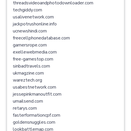
threadsvideoandphotodownloader.com
techgiddy.com
usalivenetwork.com
jackpotrushonline.info
ucnewshindi.com
freecellphonedatabase.com
gamersrope.com
exellewebmedia.com
free-gamestop.com
sinbadtravels.com
ukmagzine.com
wareztech.org
usabestnetwork.com
jessepinkmanoutfit.com
umailsend.com
retarys.com
fasterformationcpf.com
goldensnuggles.com
lookbattlemap.com