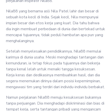
perjalanan inspiratif Nila88.
Nila88 yang bernama asli Nila Patel lahir dan besar di
sebuah kota kecil di India. Sejak kecil, Nila mempunyai
impian besar dan etos kerja yang kuat. Dia tahu bahwa
dia ingin membuat perbedaan di dunia dan bertekad untuk
mencapai tujuannya, tidak peduli hambatan apa pun yang
menghalanginya.
Setelah menyelesaikan pendidikannya, Nila88 memulai
karirnya di dunia usaha. Meski menghadapi tantangan dan
kemunduran, ia tetap fokus pada tujuannya dan bekerja
tanpa kenal lelah untuk menaiki tangga kesuksesan.
Kerja keras dan dedikasinya membuahkan hasil, dan dia
segera menemukan dirinya dalam posisi kepemimpinan,
mengawasi tim yang terdiri dari individu-individu berbakat.
Namun perjalanan Nila88 menuju kesuksesan bukannya
tanpa perjuangan. Dia menghadapi diskriminasi dan bias di
tempat kerja, serta tantangan pribadi yang mengancam