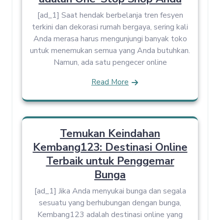
[ad_1] Saat hendak berbelanja tren fesyen
terkini dan dekorasi rumah bergaya, sering kali
Anda merasa harus mengunjungi banyak toko
untuk menemukan semua yang Anda butuhkan.
Namun, ada satu pengecer online
Read More
Temukan Keindahan
Kembang123: Destinasi Online
Terbaik untuk Penggemar
Bunga
[ad_1] Jika Anda menyukai bunga dan segala
sesuatu yang berhubungan dengan bunga,
Kembang123 adalah destinasi online yang