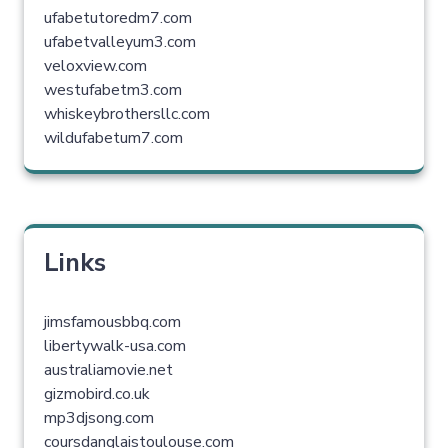
ufabetutoredm7.com
ufabetvalleyum3.com
veloxview.com
westufabetm3.com
whiskeybrothersllc.com
wildufabetum7.com
Links
jimsfamousbbq.com
libertywalk-usa.com
australiamovie.net
gizmobird.co.uk
mp3djsong.com
coursdanglaistoulouse.com