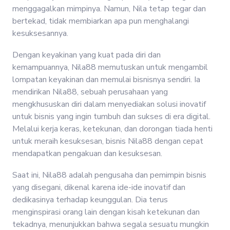
menggagalkan mimpinya. Namun, Nila tetap tegar dan
bertekad, tidak membiarkan apa pun menghalangi
kesuksesannya.
Dengan keyakinan yang kuat pada diri dan
kemampuannya, Nila88 memutuskan untuk mengambil
lompatan keyakinan dan memulai bisnisnya sendiri. Ia
mendirikan Nila88, sebuah perusahaan yang
mengkhususkan diri dalam menyediakan solusi inovatif
untuk bisnis yang ingin tumbuh dan sukses di era digital.
Melalui kerja keras, ketekunan, dan dorongan tiada henti
untuk meraih kesuksesan, bisnis Nila88 dengan cepat
mendapatkan pengakuan dan kesuksesan.
Saat ini, Nila88 adalah pengusaha dan pemimpin bisnis
yang disegani, dikenal karena ide-ide inovatif dan
dedikasinya terhadap keunggulan. Dia terus
menginspirasi orang lain dengan kisah ketekunan dan
tekadnya, menunjukkan bahwa segala sesuatu mungkin