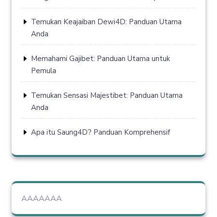
Temukan Keajaiban Dewi4D: Panduan Utama
Anda
Memahami Gajibet: Panduan Utama untuk
Pemula
Temukan Sensasi Majestibet: Panduan Utama
Anda
Apa itu Saung4D? Panduan Komprehensif
AAAAAAA