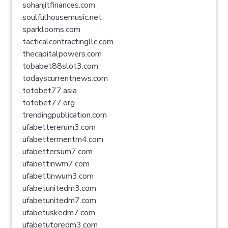
sohanjitfinances.com
soulfulhousemusic.net
sparklooms.com
tacticalcontractingllc.com
thecapitalpowers.com
tobabet88slot3.com
todayscurrentnews.com
totobet77.asia
totobet77.org
trendingpublication.com
ufabettererum3.com
ufabettermentm4.com
ufabettersum7.com
ufabettinwm7.com
ufabettinwum3.com
ufabetunitedm3.com
ufabetunitedm7.com
ufabetuskedm7.com
ufabetutoredm3.com