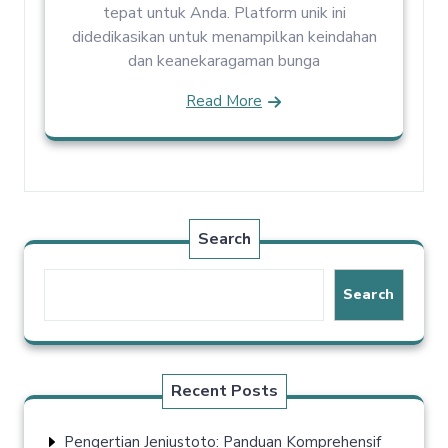
tepat untuk Anda. Platform unik ini
didedikasikan untuk menampilkan keindahan
dan keanekaragaman bunga
Read More
Search
Search
Recent Posts
Pengertian Jeniustoto: Panduan Komprehensif