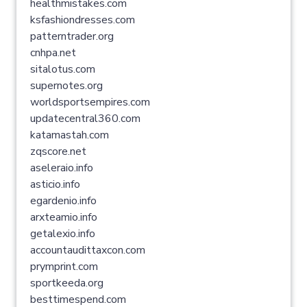
healthmistakes.com
ksfashiondresses.com
patterntrader.org
cnhpa.net
sitalotus.com
supernotes.org
worldsportsempires.com
updatecentral360.com
katamastah.com
zqscore.net
aseleraio.info
asticio.info
egardenio.info
arxteamio.info
getalexio.info
accountaudittaxcon.com
prymprint.com
sportkeeda.org
besttimespend.com