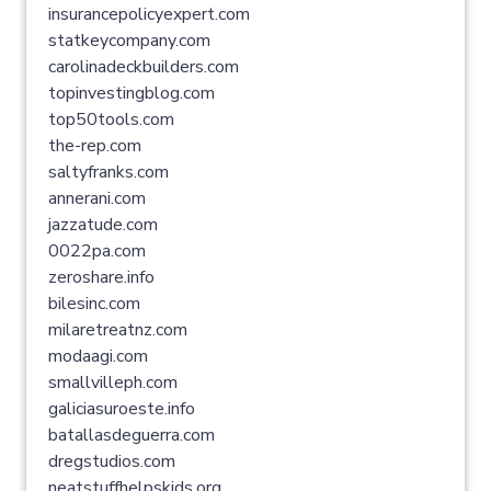
insurancepolicyexpert.com
statkeycompany.com
carolinadeckbuilders.com
topinvestingblog.com
top50tools.com
the-rep.com
saltyfranks.com
annerani.com
jazzatude.com
0022pa.com
zeroshare.info
bilesinc.com
milaretreatnz.com
modaagi.com
smallvilleph.com
galiciasuroeste.info
batallasdeguerra.com
dregstudios.com
neatstuffhelpskids.org