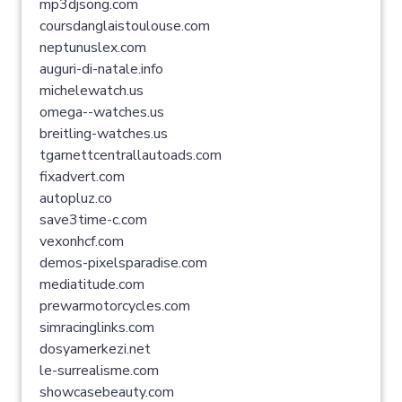
mp3djsong.com
coursdanglaistoulouse.com
neptunuslex.com
auguri-di-natale.info
michelewatch.us
omega--watches.us
breitling-watches.us
tgarnettcentrallautoads.com
fixadvert.com
autopluz.co
save3time-c.com
vexonhcf.com
demos-pixelsparadise.com
mediatitude.com
prewarmotorcycles.com
simracinglinks.com
dosyamerkezi.net
le-surrealisme.com
showcasebeauty.com