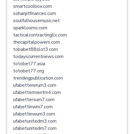
smartcoolbox.com
sohanjitfinances.com
soulfulhousemusic.net
sparklooms.com
tacticalcontractingllc.com
thecapitalpowers.com
tobabet88slot3.com
todayscurrentnews.com
totobet77.asia
totobet77.org
trendingpublication.com
ufabettererum3.com
ufabettermentm4.com
ufabettersum7.com
ufabettinwm7.com
ufabettinwum3.com
ufabetunitedm3.com
ufabetunitedm7.com