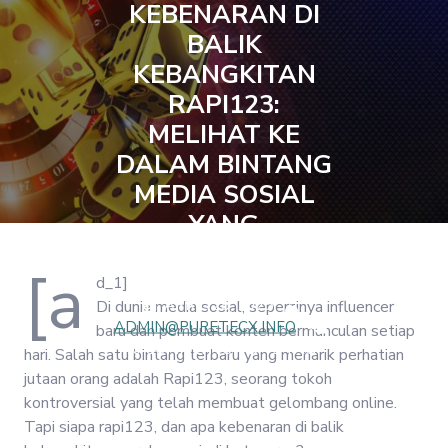
KEBENARAN DI
BALIK
KEBANGKITAN
RAPI123:
MELIHAT KE
DALAM BINTANG
MEDIA SOSIAL
YANG
KONTROVERSIAL
[a
d_1]
APRIL 28, 2025
Di dunia media sosial, sepertinya influencer
ADMIN@PURETECX.INFO
baru dan pembuat konten bermunculan setiap
0 COMMENTS
1 TAG
hari. Salah satu bintang terbaru yang menarik perhatian
jutaan orang adalah Rapi123, seorang tokoh
kontroversial yang telah membuat gelombang online.
Tapi siapa rapi123, dan apa kebenaran di balik