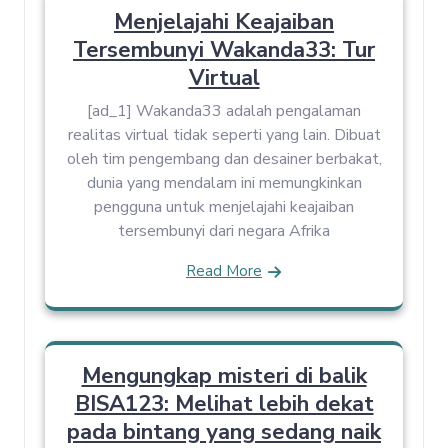
Menjelajahi Keajaiban
Tersembunyi Wakanda33: Tur
Virtual
[ad_1] Wakanda33 adalah pengalaman
realitas virtual tidak seperti yang lain. Dibuat
oleh tim pengembang dan desainer berbakat,
dunia yang mendalam ini memungkinkan
pengguna untuk menjelajahi keajaiban
tersembunyi dari negara Afrika
Read More
Mengungkap misteri di balik
BISA123: Melihat lebih dekat
pada bintang yang sedang naik