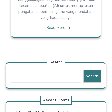
kecerdasan buatan (AI) untuk menciptakan
pengalaman bermain game yang mendalam
yang tiada duanya
Read More
Search
Search
Recent Posts