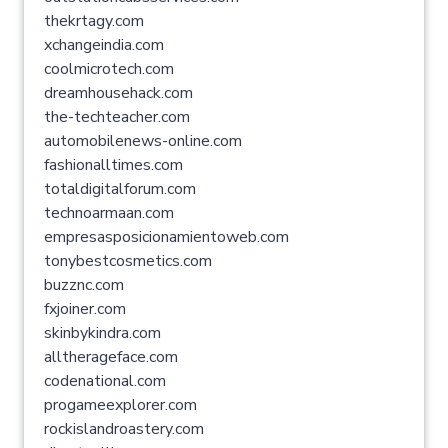
thekrtagy.com
xchangeindia.com
coolmicrotech.com
dreamhousehack.com
the-techteacher.com
automobilenews-online.com
fashionalltimes.com
totaldigitalforum.com
technoarmaan.com
empresasposicionamientoweb.com
tonybestcosmetics.com
buzznc.com
fxjoiner.com
skinbykindra.com
alltherageface.com
codenational.com
progameexplorer.com
rockislandroastery.com