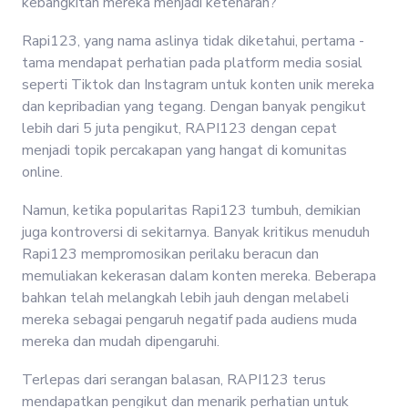
kebangkitan mereka menjadi ketenaran?
Rapi123, yang nama aslinya tidak diketahui, pertama -
tama mendapat perhatian pada platform media sosial
seperti Tiktok dan Instagram untuk konten unik mereka
dan kepribadian yang tegang. Dengan banyak pengikut
lebih dari 5 juta pengikut, RAPI123 dengan cepat
menjadi topik percakapan yang hangat di komunitas
online.
Namun, ketika popularitas Rapi123 tumbuh, demikian
juga kontroversi di sekitarnya. Banyak kritikus menuduh
Rapi123 mempromosikan perilaku beracun dan
memuliakan kekerasan dalam konten mereka. Beberapa
bahkan telah melangkah lebih jauh dengan melabeli
mereka sebagai pengaruh negatif pada audiens muda
mereka dan mudah dipengaruhi.
Terlepas dari serangan balasan, RAPI123 terus
mendapatkan pengikut dan menarik perhatian untuk