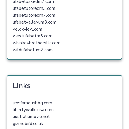
ufabetuskedm7.com
ufabetutoredm3.com
ufabetutoredm7.com
ufabetvalleyum3.com
veloxview.com
westufabetm3.com
whiskeybrothersllc.com
wildufabetum7.com
Links
jimsfamousbbq.com
libertywalk-usa.com
australiamovie.net
gizmobird.co.uk