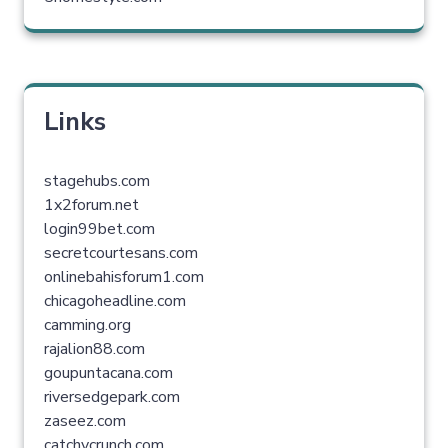
Links
stagehubs.com
1x2forum.net
login99bet.com
secretcourtesans.com
onlinebahisforum1.com
chicagoheadline.com
camming.org
rajalion88.com
goupuntacana.com
riversedgepark.com
zaseez.com
catchycrunch.com