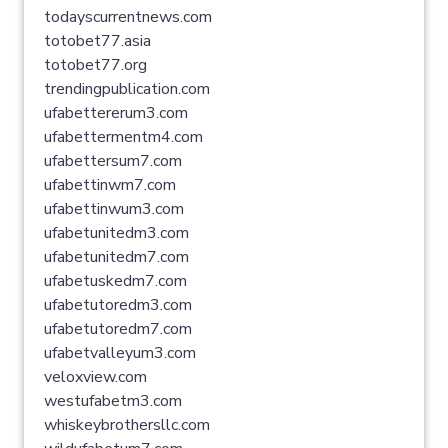
todayscurrentnews.com
totobet77.asia
totobet77.org
trendingpublication.com
ufabettererum3.com
ufabettermentm4.com
ufabettersum7.com
ufabettinwm7.com
ufabettinwum3.com
ufabetunitedm3.com
ufabetunitedm7.com
ufabetuskedm7.com
ufabetutoredm3.com
ufabetutoredm7.com
ufabetvalleyum3.com
veloxview.com
westufabetm3.com
whiskeybrothersllc.com