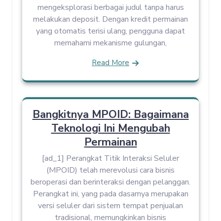
mengeksplorasi berbagai judul tanpa harus
melakukan deposit. Dengan kredit permainan
yang otomatis terisi ulang, pengguna dapat
memahami mekanisme gulungan,
Read More
Bangkitnya MPOID: Bagaimana
Teknologi Ini Mengubah
Permainan
[ad_1] Perangkat Titik Interaksi Seluler
(MPOID) telah merevolusi cara bisnis
beroperasi dan berinteraksi dengan pelanggan.
Perangkat ini, yang pada dasarnya merupakan
versi seluler dari sistem tempat penjualan
tradisional, memungkinkan bisnis