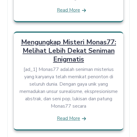
Read More
Mengungkap Misteri Monas77:
Melihat Lebih Dekat Seniman
Enigmatis
[ad_1] Monas77 adalah seniman misterius
yang karyanya telah memikat penonton di
seluruh dunia. Dengan gaya unik yang
memadukan unsur surealisme, ekspresionisme
abstrak, dan seni pop, lukisan dan patung
Monas77 secara
Read More