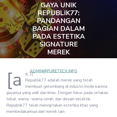
GAYA UNIK
REPUBLIK77:
PANDANGAN
BAGIAN DALAM
PADA ESTETIKA
SIGNATURE
MEREK
JANUARY 28, 2025
[a
ADMIN@PURETECX.INFO
d_1]
0 COMMENTS
1 TAG
Republik77 adalah merek yang telah
membuat gelombang di industri mode karena
gayanya yang unik dan khas. Dengan fokus pada cetakan
tebal, warna -warna cerah, dan desain eklektik,
Republik77 telah menciptakan estetika khas yang
membedakannya dari merek lain.