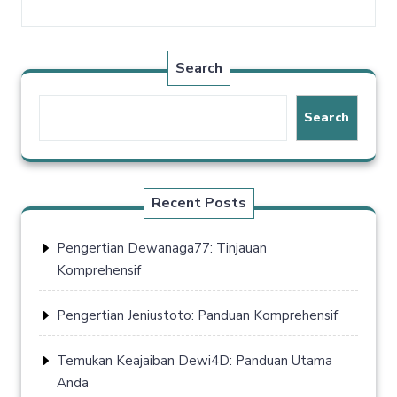
Search
Search
Recent Posts
Pengertian Dewanaga77: Tinjauan
Komprehensif
Pengertian Jeniustoto: Panduan Komprehensif
Temukan Keajaiban Dewi4D: Panduan Utama
Anda