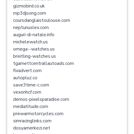
gizmobird.co.uk
mp3djsong.com
coursdanglaistoulouse.com
neptunuslex.com
auguri-di-natale.info
michelewatch.us
omega--watches.us
breitling-watches.us
tgarnettcentrallautoads.com
fixadvert.com
autopluz.co
save3time-c.com
vexonhcf.com
demos-pixelsparadise.com
mediatitude.com
prewarmotorcycles.com
simracinglinks.com
dosyamerkezi.net