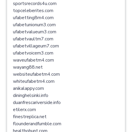
sportsrecords4u.com
topceleberites.com
ufabetting8m4.com
ufabetunionum3.com
ufabetvalueum3.com
ufabetvaultm7.com
ufabetvillageum7.com
ufabetvoicem3.com
waveufabetm4.com
wayang88.net
websiteufabetm4.com
whiteufabetm4.com
anikalappy.com
dininghelsinki.info
duanfrescariverside.info
etilerx.com
finestreplica.net
flounderandfumble.com
healthohunt.com