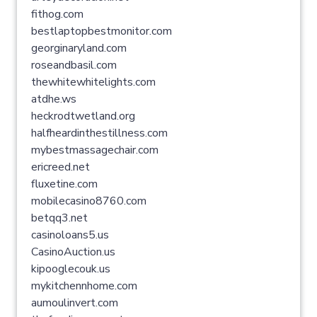
fithog.com
bestlaptopbestmonitor.com
georginaryland.com
roseandbasil.com
thewhitewhitelights.com
atdhe.ws
heckrodtwetland.org
halfheardinthestillness.com
mybestmassagechair.com
ericreed.net
fluxetine.com
mobilecasino8760.com
betqq3.net
casinoloans5.us
CasinoAuction.us
kipooglecouk.us
mykitchennhome.com
aumoulinvert.com