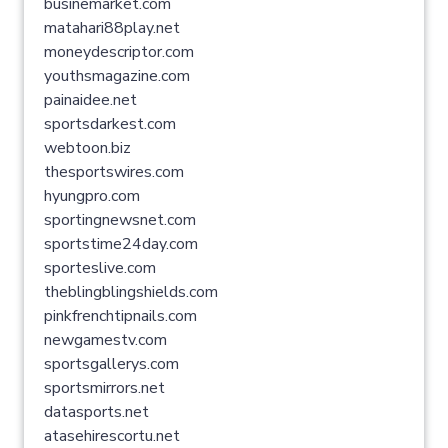
businemarket.com
matahari88play.net
moneydescriptor.com
youthsmagazine.com
painaidee.net
sportsdarkest.com
webtoon.biz
thesportswires.com
hyungpro.com
sportingnewsnet.com
sportstime24day.com
sporteslive.com
theblingblingshields.com
pinkfrenchtipnails.com
newgamestv.com
sportsgallerys.com
sportsmirrors.net
datasports.net
atasehirescortu.net