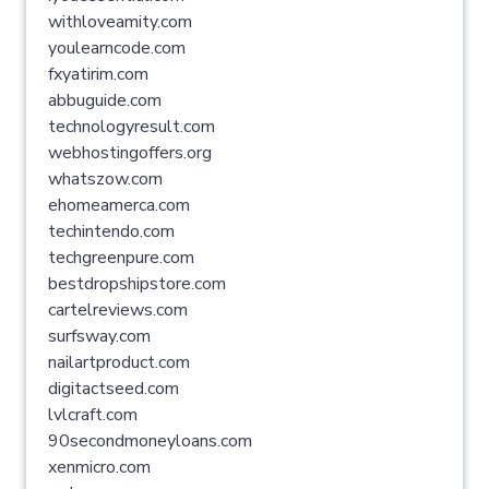
withloveamity.com
youlearncode.com
fxyatirim.com
abbuguide.com
technologyresult.com
webhostingoffers.org
whatszow.com
ehomeamerca.com
techintendo.com
techgreenpure.com
bestdropshipstore.com
cartelreviews.com
surfsway.com
nailartproduct.com
digitactseed.com
lvlcraft.com
90secondmoneyloans.com
xenmicro.com