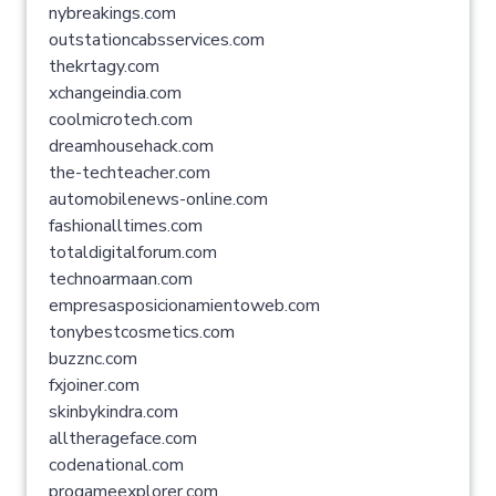
nybreakings.com
outstationcabsservices.com
thekrtagy.com
xchangeindia.com
coolmicrotech.com
dreamhousehack.com
the-techteacher.com
automobilenews-online.com
fashionalltimes.com
totaldigitalforum.com
technoarmaan.com
empresasposicionamientoweb.com
tonybestcosmetics.com
buzznc.com
fxjoiner.com
skinbykindra.com
alltherageface.com
codenational.com
progameexplorer.com