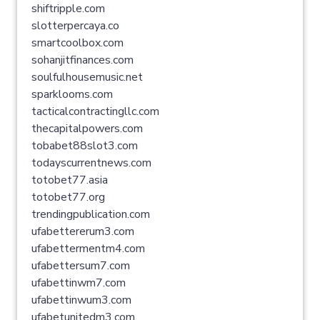
shiftripple.com
slotterpercaya.co
smartcoolbox.com
sohanjitfinances.com
soulfulhousemusic.net
sparklooms.com
tacticalcontractingllc.com
thecapitalpowers.com
tobabet88slot3.com
todayscurrentnews.com
totobet77.asia
totobet77.org
trendingpublication.com
ufabettererum3.com
ufabettermentm4.com
ufabettersum7.com
ufabettinwm7.com
ufabettinwum3.com
ufabetunitedm3.com