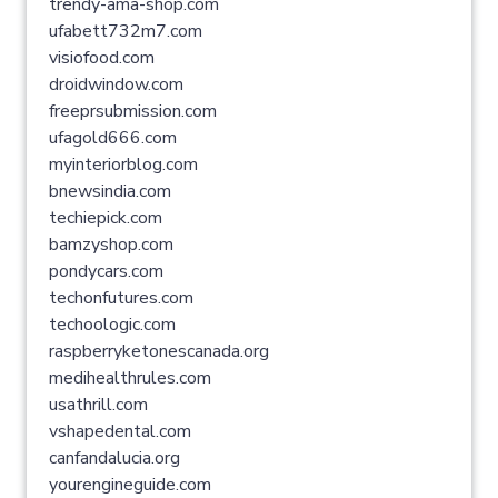
trendy-ama-shop.com
ufabett732m7.com
visiofood.com
droidwindow.com
freeprsubmission.com
ufagold666.com
myinteriorblog.com
bnewsindia.com
techiepick.com
bamzyshop.com
pondycars.com
techonfutures.com
techoologic.com
raspberryketonescanada.org
medihealthrules.com
usathrill.com
vshapedental.com
canfandalucia.org
yourengineguide.com