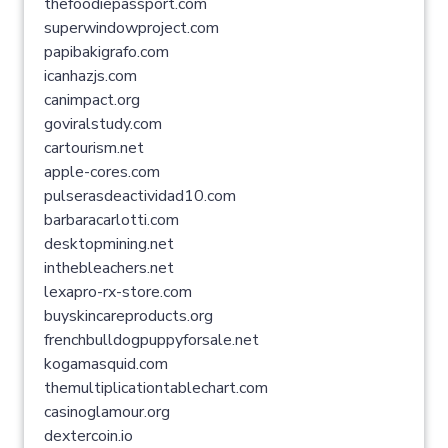
thefoodiepassport.com
superwindowproject.com
papibakigrafo.com
icanhazjs.com
canimpact.org
goviralstudy.com
cartourism.net
apple-cores.com
pulserasdeactividad10.com
barbaracarlotti.com
desktopmining.net
inthebleachers.net
lexapro-rx-store.com
buyskincareproducts.org
frenchbulldogpuppyforsale.net
kogamasquid.com
themultiplicationtablechart.com
casinoglamour.org
dextercoin.io