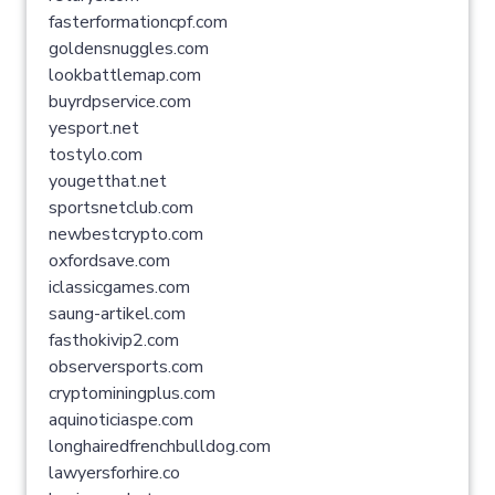
fasterformationcpf.com
goldensnuggles.com
lookbattlemap.com
buyrdpservice.com
yesport.net
tostylo.com
yougetthat.net
sportsnetclub.com
newbestcrypto.com
oxfordsave.com
iclassicgames.com
saung-artikel.com
fasthokivip2.com
observersports.com
cryptominingplus.com
aquinoticiaspe.com
longhairedfrenchbulldog.com
lawyersforhire.co