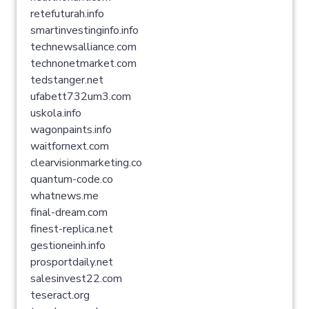
retefuturah.info
smartinvestinginfo.info
technewsalliance.com
technonetmarket.com
tedstanger.net
ufabett732um3.com
uskola.info
wagonpaints.info
waitfornext.com
clearvisionmarketing.co
quantum-code.co
whatnews.me
final-dream.com
finest-replica.net
gestioneinh.info
prosportdaily.net
salesinvest22.com
teseract.org