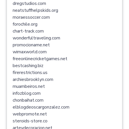
dregstudios.com
neatstuffhelpskids.org
moraessoccer.com
forochile.org
chart-track.com
wonderfultraveling.com
promocioname.net
wimaxworld.com
freeonlinecricketgames.net
bestcashing.biz
firerestrictions.us
archiesbrooklyn.com
muambeiros.net
infozblog.com
chonbaihat.com
elblogdeoscargonzalez.com
webpromote.net
steroids-store.co
arteydecoracion.net