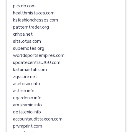
pickgb.com
healthmistakes.com
ksfashiondresses.com
patterntrader.org
cnhpa.net
sitalotus.com
supernotes.org
worldsportsempires.com
updatecentral360.com
katamastah.com
zqscore.net
aseleraio.info
asticio.info
egardenio.info
arxteamio.info
getalexio.info
accountaudittaxcon.com
prymprint.com