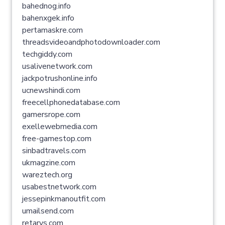
bahednog.info
bahenxgek.info
pertamaskre.com
threadsvideoandphotodownloader.com
techgiddy.com
usalivenetwork.com
jackpotrushonline.info
ucnewshindi.com
freecellphonedatabase.com
gamersrope.com
exellewebmedia.com
free-gamestop.com
sinbadtravels.com
ukmagzine.com
wareztech.org
usabestnetwork.com
jessepinkmanoutfit.com
umailsend.com
retarys.com