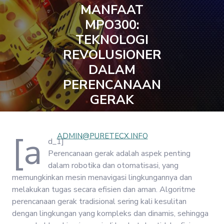
MANFAAT
MPO300:
TEKNOLOGI
REVOLUSIONER
DALAM
PERENCANAAN
GERAK
JANUARY 5, 2025
[a
ADMIN@PURETECX.INFO
d_1]
0 COMMENTS
1 TAG
Perencanaan gerak adalah aspek penting
dalam robotika dan otomatisasi, yang
memungkinkan mesin menavigasi lingkungannya dan
melakukan tugas secara efisien dan aman. Algoritme
perencanaan gerak tradisional sering kali kesulitan
dengan lingkungan yang kompleks dan dinamis, sehingga