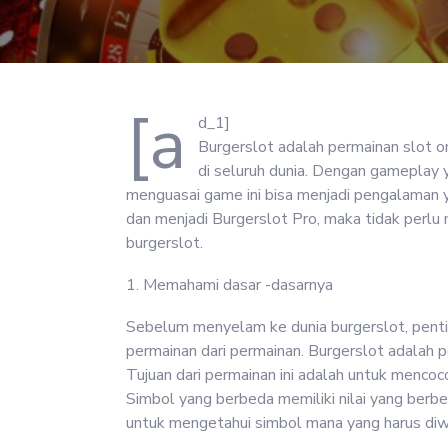
[a
d_1]
Burgerslot adalah permainan slot o
di seluruh dunia. Dengan gameplay
menguasai game ini bisa menjadi pengalaman y
dan menjadi Burgerslot Pro, maka tidak perlu
burgerslot.
1. Memahami dasar -dasarnya
Sebelum menyelam ke dunia burgerslot, pent
permainan dari permainan. Burgerslot adalah pe
Tujuan dari permainan ini adalah untuk menco
Simbol yang berbeda memiliki nilai yang berbe
untuk mengetahui simbol mana yang harus diw