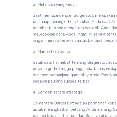
2. Mulai dari yang kecil
Saat memulai dengan Burgerslot, merupakan id
bertahap meningkatkan taruhan Anda saat And
membantu Anda mengelola bankroll Anda dan
meledakkan dana Anda. Ingat, ini semua tenta
jangan merasa tertekan untuk bertaruh besar 
3. Manfaatkan bonus
Salah satu hal hebat tentang Burgerslot adala
putaran gratis hingga pengganda, bonus ini
dan memperpanjang gameplay Anda. Pastikan u
sebagai peluang sukses terbaik.
4. Bermain secara strategis
Sementara Burgerslot adalah permainan kebet
untuk meningkatkan peluang Anda menang. Sala
dan bertujuan untuk mendaratkannya di payline