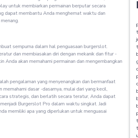
lay untuk membiarkan permainan berputar secara
 yang dapat membantu Anda menghemat waktu dan
 menang.
embuat sempurna dalam hal penguasaan burgerslot.
atur dan membiasakan diri dengan mekanik dan fitur -
makin Anda akan memahami permainan dan mengembangkan
dalah pengalaman yang menyenangkan dan bermanfaat
 memahami dasar -dasarnya, mulai dari yang kecil,
ra strategis, dan berlatih secara teratur, Anda dapat
menjadi Burgerslot Pro dalam waktu singkat. Jadi
Anda memiliki apa yang diperlukan untuk menguasai