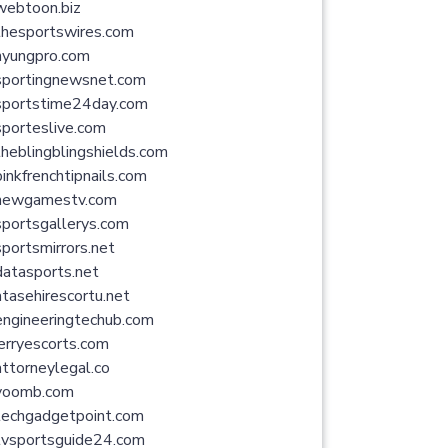
webtoon.biz
thesportswires.com
hyungpro.com
sportingnewsnet.com
sportstime24day.com
sporteslive.com
theblingblingshields.com
pinkfrenchtipnails.com
newgamestv.com
sportsgallerys.com
sportsmirrors.net
datasports.net
atasehirescortu.net
engineeringtechub.com
jerryescorts.com
attorneylegal.co
voomb.com
techgadgetpoint.com
tvsportsguide24.com