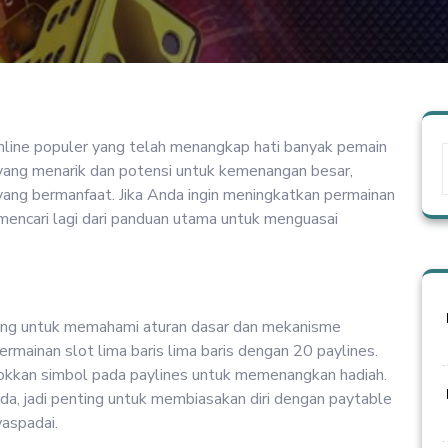
nline populer yang telah menangkap hati banyak pemain
 yang menarik dan potensi untuk kemenangan besar,
ang bermanfaat. Jika Anda ingin meningkatkan permainan
 mencari lagi dari panduan utama untuk menguasai
ing untuk memahami aturan dasar dan mekanisme
rmainan slot lima baris lima baris dengan 20 paylines.
cokkan simbol pada paylines untuk memenangkan hadiah.
da, jadi penting untuk membiasakan diri dengan paytable
aspadai.