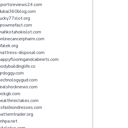
sportsreviews24.com
dubai360blog.com
lucky77slot.org
growmefast.com
mahkotahokislot.com
onlinecancerpharm.com
ufalek.org
mattress-disposal.com
happyflooringandcabinets.com
bodybuildinglife.co
qrdoggy.com
technologygud.com
realshocknews.com
pickgb.com
healthmistakes.com
ksfashiondresses.com
patterntrader.org
cnhpa.net
sitalotus.com