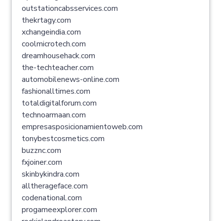
outstationcabsservices.com
thekrtagy.com
xchangeindia.com
coolmicrotech.com
dreamhousehack.com
the-techteacher.com
automobilenews-online.com
fashionalltimes.com
totaldigitalforum.com
technoarmaan.com
empresasposicionamientoweb.com
tonybestcosmetics.com
buzznc.com
fxjoiner.com
skinbykindra.com
alltherageface.com
codenational.com
progameexplorer.com