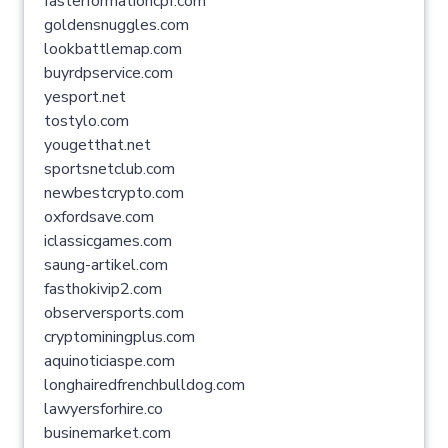
fasterformationcpf.com
goldensnuggles.com
lookbattlemap.com
buyrdpservice.com
yesport.net
tostylo.com
yougetthat.net
sportsnetclub.com
newbestcrypto.com
oxfordsave.com
iclassicgames.com
saung-artikel.com
fasthokivip2.com
observersports.com
cryptominingplus.com
aquinoticiaspe.com
longhairedfrenchbulldog.com
lawyersforhire.co
businemarket.com