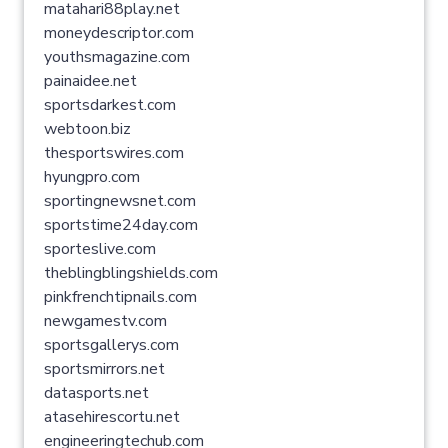
matahari88play.net
moneydescriptor.com
youthsmagazine.com
painaidee.net
sportsdarkest.com
webtoon.biz
thesportswires.com
hyungpro.com
sportingnewsnet.com
sportstime24day.com
sporteslive.com
theblingblingshields.com
pinkfrenchtipnails.com
newgamestv.com
sportsgallerys.com
sportsmirrors.net
datasports.net
atasehirescortu.net
engineeringtechub.com