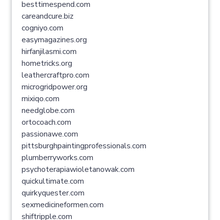
besttimespend.com
careandcure.biz
cogniyo.com
easymagazines.org
hirfanjilasmi.com
hometricks.org
leathercraftpro.com
microgridpower.org
mixiqo.com
needglobe.com
ortocoach.com
passionawe.com
pittsburghpaintingprofessionals.com
plumberryworks.com
psychoterapiawioletanowak.com
quickultimate.com
quirkyquester.com
sexmedicineformen.com
shiftripple.com