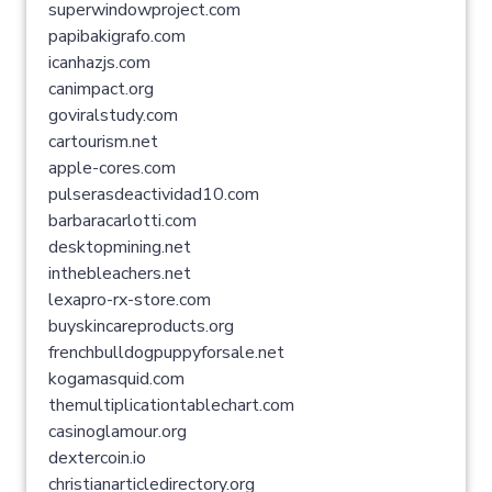
superwindowproject.com
papibakigrafo.com
icanhazjs.com
canimpact.org
goviralstudy.com
cartourism.net
apple-cores.com
pulserasdeactividad10.com
barbaracarlotti.com
desktopmining.net
inthebleachers.net
lexapro-rx-store.com
buyskincareproducts.org
frenchbulldogpuppyforsale.net
kogamasquid.com
themultiplicationtablechart.com
casinoglamour.org
dextercoin.io
christianarticledirectory.org