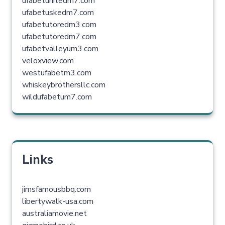
ufabetunitedm7.com
ufabetuskedm7.com
ufabetutoredm3.com
ufabetutoredm7.com
ufabetvalleyum3.com
veloxview.com
westufabetm3.com
whiskeybrothersllc.com
wildufabetum7.com
Links
jimsfamousbbq.com
libertywalk-usa.com
australiamovie.net