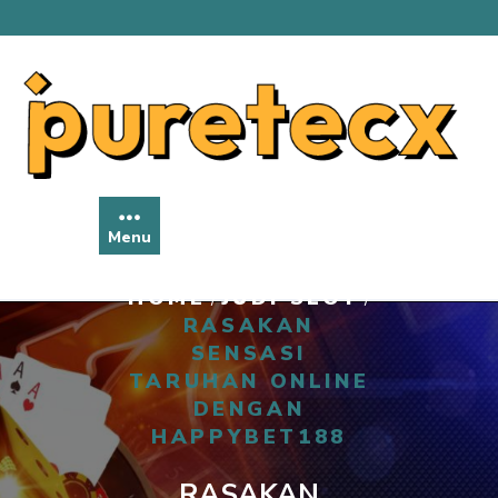
Skip
to
content
Menu
HOME
JUDI SLOT
/
/
RASAKAN
SENSASI
TARUHAN ONLINE
DENGAN
HAPPYBET188
RASAKAN