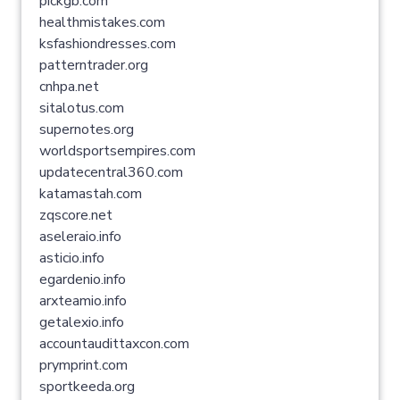
pickgb.com
healthmistakes.com
ksfashiondresses.com
patterntrader.org
cnhpa.net
sitalotus.com
supernotes.org
worldsportsempires.com
updatecentral360.com
katamastah.com
zqscore.net
aseleraio.info
asticio.info
egardenio.info
arxteamio.info
getalexio.info
accountaudittaxcon.com
prymprint.com
sportkeeda.org