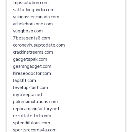
tripssolution.com
satta-king-india.com
yukigassencanada.com
articlehorizone.com
yuqqbbzp.com
7betagents6.com
coronavirusuptodate.com
crackinstreams.com
gadgetspak.com
gearsngadget.com
hireseodoctor.com
lapsfit.com
levelup-fast.com
mytreepla.net
pokersimulations.com
replicamanufactory.net
rezultate-loto.info
splendifulous.com
sportsrecords4u.com