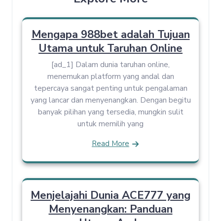
Mengapa 988bet adalah Tujuan
Utama untuk Taruhan Online
[ad_1] Dalam dunia taruhan online,
menemukan platform yang andal dan
tepercaya sangat penting untuk pengalaman
yang lancar dan menyenangkan. Dengan begitu
banyak pilihan yang tersedia, mungkin sulit
untuk memilih yang
Read More
Menjelajahi Dunia ACE777 yang
Menyenangkan: Panduan