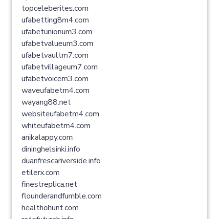
topceleberites.com
ufabetting8m4.com
ufabetunionum3.com
ufabetvalueum3.com
ufabetvaultm7.com
ufabetvillageum7.com
ufabetvoicem3.com
waveufabetm4.com
wayang88.net
websiteufabetm4.com
whiteufabetm4.com
anikalappy.com
dininghelsinki.info
duanfrescariverside.info
etilerx.com
finestreplica.net
flounderandfumble.com
healthohunt.com