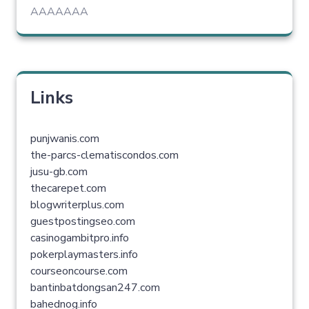
AAAAAAA
Links
punjwanis.com
the-parcs-clematiscondos.com
jusu-gb.com
thecarepet.com
blogwriterplus.com
guestpostingseo.com
casinogambitpro.info
pokerplaymasters.info
courseoncourse.com
bantinbatdongsan247.com
bahednog.info