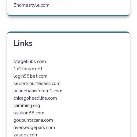
5homestyle.com
Links
stagehubs.com
1x2forum.net
login99bet.com
secretcourtesans.com
onlinebahisforum1.com
chicagoheadline.com
camming.org
rajalion88.com
goupuntacana.com
riversedgepark.com
zaseez.com