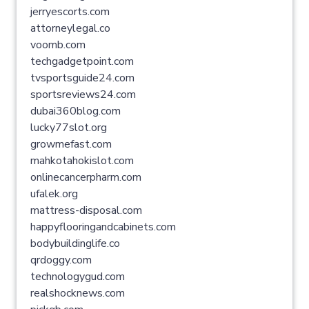
jerryescorts.com
attorneylegal.co
voomb.com
techgadgetpoint.com
tvsportsguide24.com
sportsreviews24.com
dubai360blog.com
lucky77slot.org
growmefast.com
mahkotahokislot.com
onlinecancerpharm.com
ufalek.org
mattress-disposal.com
happyflooringandcabinets.com
bodybuildinglife.co
qrdoggy.com
technologygud.com
realshocknews.com