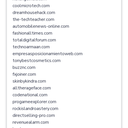
coolmicrotech.com
dreamhousehack.com
the-techteacher.com
automobilenews-online.com
fashionalltimes.com
totaldigitalforum.com
technoarmaan.com
empresasposicionamientoweb.com
tonybestcosmetics.com
buzznc.com
fxjoiner.com
skinbykindra.com
alltherageface.com
codenational.com
progameexplorer.com
rockislandroastery.com
directselling-pro.com
revenuealarm.com