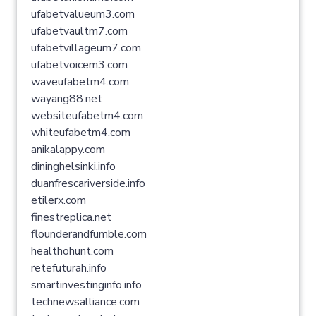
ufabetvalueum3.com
ufabetvaultm7.com
ufabetvillageum7.com
ufabetvoicem3.com
waveufabetm4.com
wayang88.net
websiteufabetm4.com
whiteufabetm4.com
anikalappy.com
dininghelsinki.info
duanfrescariverside.info
etilerx.com
finestreplica.net
flounderandfumble.com
healthohunt.com
retefuturah.info
smartinvestinginfo.info
technewsalliance.com