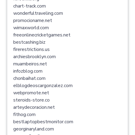
chart-track.com
wonderfultraveling.com
promocioname.net
wimaxworld.com
freeonlinecricketgames.net
bestcashing.biz
firerestrictions.us
archiesbrooklyn.com
muambeiros.net
infozblog.com
chonbaihat.com
elblogdeoscargonzalez.com
webpromote.net
steroids-store.co
arteydecoracion.net
fithog.com
bestlaptopbestmonitor.com
georginaryland.com