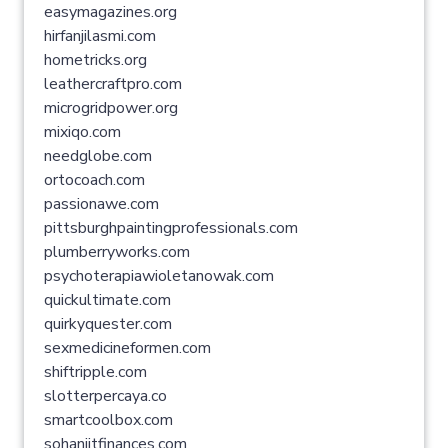
easymagazines.org
hirfanjilasmi.com
hometricks.org
leathercraftpro.com
microgridpower.org
mixiqo.com
needglobe.com
ortocoach.com
passionawe.com
pittsburghpaintingprofessionals.com
plumberryworks.com
psychoterapiawioletanowak.com
quickultimate.com
quirkyquester.com
sexmedicineformen.com
shiftripple.com
slotterpercaya.co
smartcoolbox.com
sohanjitfinances.com