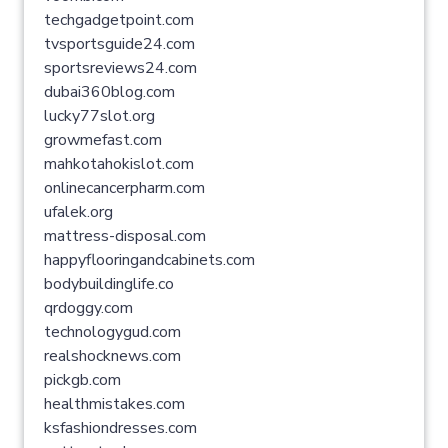
techgadgetpoint.com
tvsportsguide24.com
sportsreviews24.com
dubai360blog.com
lucky77slot.org
growmefast.com
mahkotahokislot.com
onlinecancerpharm.com
ufalek.org
mattress-disposal.com
happyflooringandcabinets.com
bodybuildinglife.co
qrdoggy.com
technologygud.com
realshocknews.com
pickgb.com
healthmistakes.com
ksfashiondresses.com