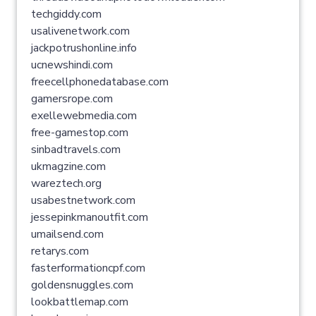
techgiddy.com
usalivenetwork.com
jackpotrushonline.info
ucnewshindi.com
freecellphonedatabase.com
gamersrope.com
exellewebmedia.com
free-gamestop.com
sinbadtravels.com
ukmagzine.com
wareztech.org
usabestnetwork.com
jessepinkmanoutfit.com
umailsend.com
retarys.com
fasterformationcpf.com
goldensnuggles.com
lookbattlemap.com