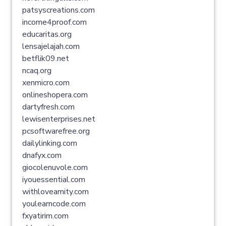
patsyscreations.com
income4proof.com
educaritas.org
lensajelajah.com
betflik09.net
ncaq.org
xenmicro.com
onlineshopera.com
dartyfresh.com
lewisenterprises.net
pcsoftwarefree.org
dailylinking.com
dnafyx.com
giocolenuvole.com
iyouessential.com
withloveamity.com
youlearncode.com
fxyatirim.com