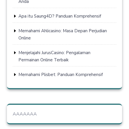
Anda
Apa itu Saung4D? Panduan Komprehensif
Memahami Ahlicasino: Masa Depan Perjudian
Online
Menjelajahi JurusCasino: Pengalaman
Permainan Online Terbaik
Memahami Plisbet: Panduan Komprehensif
AAAAAAA