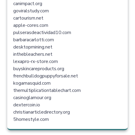
canimpact.org
goviralstudy.com
cartourism.net
apple-cores.com
pulserasdeactividad10.com
barbaracarlotti.com
desktopmining.net
inthebleachers.net
lexapro-rx-store.com
buyskincareproducts.org
frenchbulldogpuppyforsale.net
kogamasquid.com
themultiplicationtablechart.com
casinoglamour.org
dextercoin.io
christianarticledirectory.org
5homestyle.com