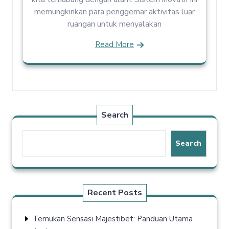
memungkinkan para penggemar aktivitas luar
ruangan untuk menyalakan
Read More
Search
Search
Recent Posts
Temukan Sensasi Majestibet: Panduan Utama