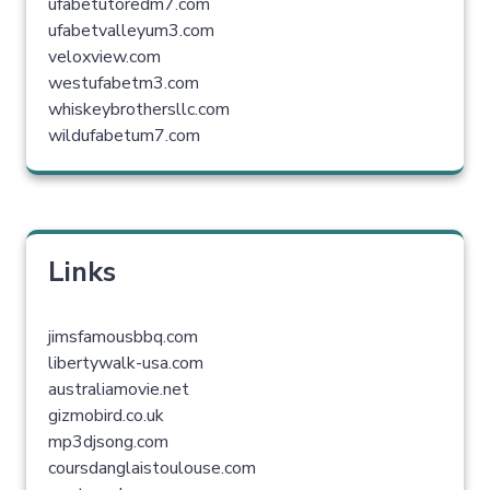
ufabetutoredm7.com
ufabetvalleyum3.com
veloxview.com
westufabetm3.com
whiskeybrothersllc.com
wildufabetum7.com
Links
jimsfamousbbq.com
libertywalk-usa.com
australiamovie.net
gizmobird.co.uk
mp3djsong.com
coursdanglaistoulouse.com