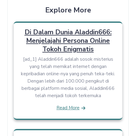
Explore More
Di Dalam Dunia Aladdin666:
Menjelajahi Persona Online
Tokoh Enigmatis
[ad_1] Aladdin666 adalah sosok misterius
yang telah memikat internet dengan
kepribadian online-nya yang penuh teka-teki.
Dengan lebih dari 100.000 pengikut di
berbagai platform media sosial, Aladdin666
telah menjadi tokoh terkemuka
Read More