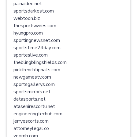
painaidee.net
sportsdarkest.com
webtoon.biz
thesportswires.com
hyungpro.com
sportingnewsnet.com
sportstime24day.com
sporteslive.com
theblingblingshields.com
pinkfrenchtipnails.com
newgamestv.com
sportsgallerys.com
sportsmirrors.net
datasports.net
atasehirescortu.net
engineeringtechub.com
jerryescorts.com
attorneylegal.co
voomb.com