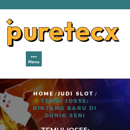
Skip
to
content
Menu
HOME
JUDI SLOT
/
/
TEMUI JOS55:
BINTANG BARU DI
DUNIA SENI