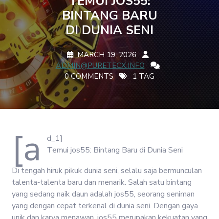
TEMUI JOS55:
BINTANG BARU
DI DUNIA SENI
MARCH 19, 2026
ADMIN@PURETECX.INFO
0 COMMENTS
1 TAG
[a
d_1]
Temui jos55: Bintang Baru di Dunia Seni
Di tengah hiruk pikuk dunia seni, selalu saja bermunculan
talenta-talenta baru dan menarik. Salah satu bintang
yang sedang naik daun adalah jos55, seorang seniman
yang dengan cepat terkenal di dunia seni. Dengan gaya
unik dan karya menawan, jos55 merupakan kekuatan yang