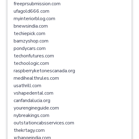
freeprsubmission.com
ufagold666.com
myinteriorblog.com
bnewsindia.com
techiepick.com
bamzyshop.com
pondycars.com
techonfutures.com
techoologic.com
raspberryketonescanada.org
medihealthrules.com
usathrill.com
vshapedental.com
canfandalucia.org
yourengineguide.com
nybreakings.com
outstationcabsservices.com
thekrtagy.com
xchangeindia.com