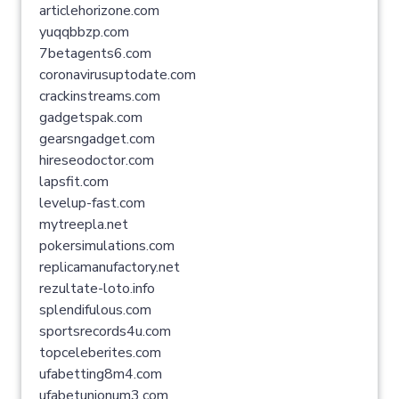
articlehorizone.com
yuqqbbzp.com
7betagents6.com
coronavirusuptodate.com
crackinstreams.com
gadgetspak.com
gearsngadget.com
hireseodoctor.com
lapsfit.com
levelup-fast.com
mytreepla.net
pokersimulations.com
replicamanufactory.net
rezultate-loto.info
splendifulous.com
sportsrecords4u.com
topceleberites.com
ufabetting8m4.com
ufabetunionum3.com