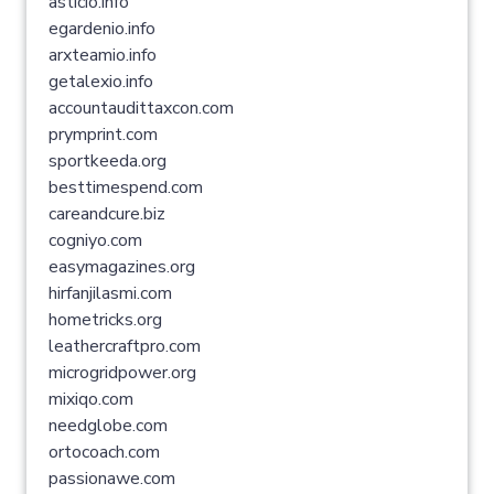
asticio.info
egardenio.info
arxteamio.info
getalexio.info
accountaudittaxcon.com
prymprint.com
sportkeeda.org
besttimespend.com
careandcure.biz
cogniyo.com
easymagazines.org
hirfanjilasmi.com
hometricks.org
leathercraftpro.com
microgridpower.org
mixiqo.com
needglobe.com
ortocoach.com
passionawe.com