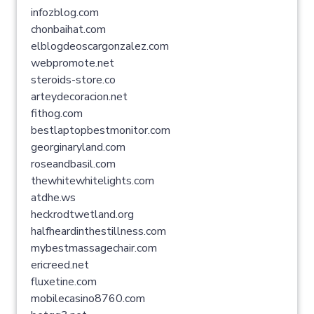
infozblog.com
chonbaihat.com
elblogdeoscargonzalez.com
webpromote.net
steroids-store.co
arteydecoracion.net
fithog.com
bestlaptopbestmonitor.com
georginaryland.com
roseandbasil.com
thewhitewhitelights.com
atdhe.ws
heckrodtwetland.org
halfheardinthestillness.com
mybestmassagechair.com
ericreed.net
fluxetine.com
mobilecasino8760.com