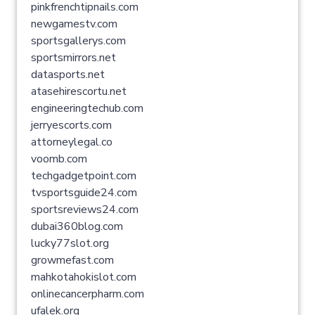
pinkfrenchtipnails.com
newgamestv.com
sportsgallerys.com
sportsmirrors.net
datasports.net
atasehirescortu.net
engineeringtechub.com
jerryescorts.com
attorneylegal.co
voomb.com
techgadgetpoint.com
tvsportsguide24.com
sportsreviews24.com
dubai360blog.com
lucky77slot.org
growmefast.com
mahkotahokislot.com
onlinecancerpharm.com
ufalek.org