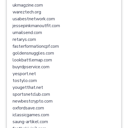
ukmagzine.com
wareztech.org
usabestnetwork.com
jessepinkmanoutfit.com
umailsend.com
retarys.com
fasterformationcpf.com
goldensnuggles.com
lookbattlemap.com
buyrdpservice.com
yesport.net
tostylo.com
yougetthat.net
sportsnetclub.com
newbestcrypto.com
oxfordsave.com
iclassicgames.com
saung-artikel.com