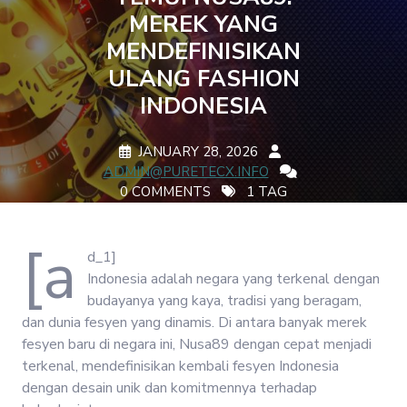
MEREK YANG
MENDEFINISIKAN
ULANG FASHION
INDONESIA
JANUARY 28, 2026
ADMIN@PURETECX.INFO
0 COMMENTS
1 TAG
[a
d_1]
Indonesia adalah negara yang terkenal dengan
budayanya yang kaya, tradisi yang beragam,
dan dunia fesyen yang dinamis. Di antara banyak merek
fesyen baru di negara ini, Nusa89 dengan cepat menjadi
terkenal, mendefinisikan kembali fesyen Indonesia
dengan desain unik dan komitmennya terhadap