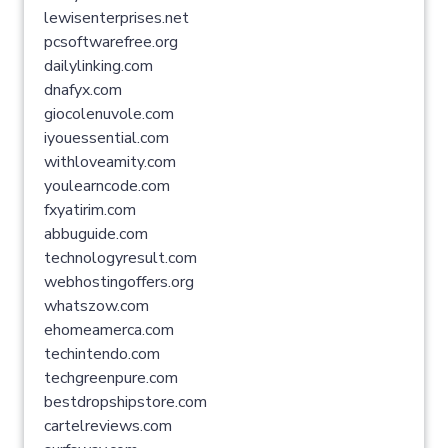
lewisenterprises.net
pcsoftwarefree.org
dailylinking.com
dnafyx.com
giocolenuvole.com
iyouessential.com
withloveamity.com
youlearncode.com
fxyatirim.com
abbuguide.com
technologyresult.com
webhostingoffers.org
whatszow.com
ehomeamerca.com
techintendo.com
techgreenpure.com
bestdropshipstore.com
cartelreviews.com