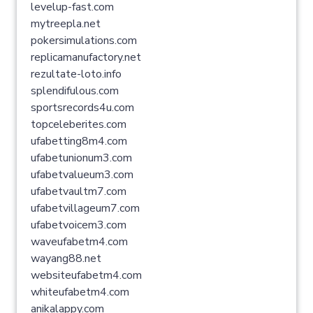
levelup-fast.com
mytreepla.net
pokersimulations.com
replicamanufactory.net
rezultate-loto.info
splendifulous.com
sportsrecords4u.com
topceleberites.com
ufabetting8m4.com
ufabetunionum3.com
ufabetvalueum3.com
ufabetvaultm7.com
ufabetvillageum7.com
ufabetvoicem3.com
waveufabetm4.com
wayang88.net
websiteufabetm4.com
whiteufabetm4.com
anikalappy.com