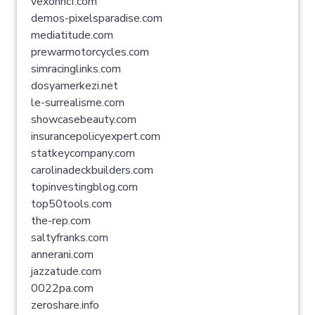
vexonhcf.com
demos-pixelsparadise.com
mediatitude.com
prewarmotorcycles.com
simracinglinks.com
dosyamerkezi.net
le-surrealisme.com
showcasebeauty.com
insurancepolicyexpert.com
statkeycompany.com
carolinadeckbuilders.com
topinvestingblog.com
top50tools.com
the-rep.com
saltyfranks.com
annerani.com
jazzatude.com
0022pa.com
zeroshare.info