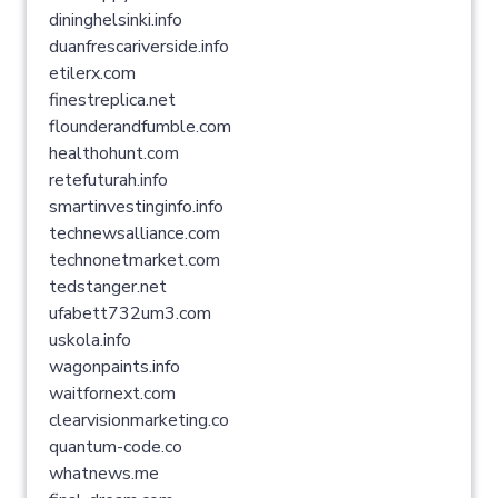
dininghelsinki.info
duanfrescariverside.info
etilerx.com
finestreplica.net
flounderandfumble.com
healthohunt.com
retefuturah.info
smartinvestinginfo.info
technewsalliance.com
technonetmarket.com
tedstanger.net
ufabett732um3.com
uskola.info
wagonpaints.info
waitfornext.com
clearvisionmarketing.co
quantum-code.co
whatnews.me