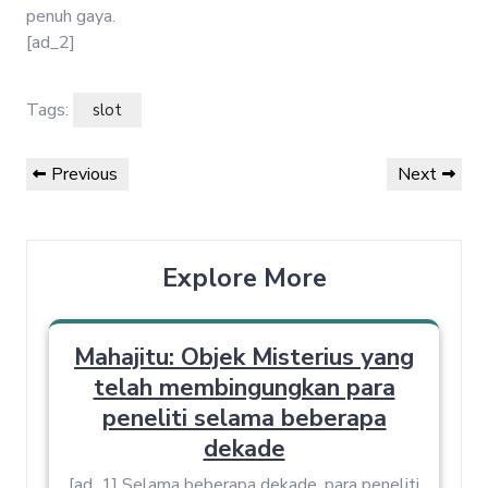
penuh gaya.
[ad_2]
Tags:
slot
Post
Previous
Next
Previous
Next
navigation
Post
Post
Explore More
Mahajitu: Objek Misterius yang
telah membingungkan para
peneliti selama beberapa
dekade
[ad_1] Selama beberapa dekade, para peneliti