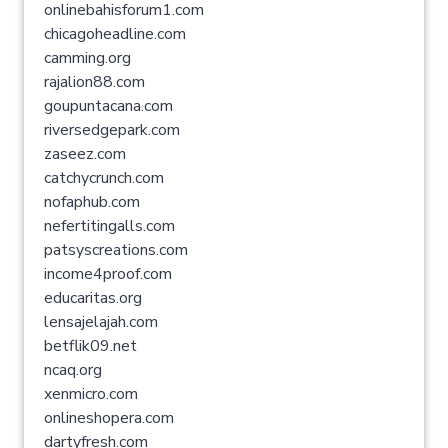
onlinebahisforum1.com
chicagoheadline.com
camming.org
rajalion88.com
goupuntacana.com
riversedgepark.com
zaseez.com
catchycrunch.com
nofaphub.com
nefertitingalls.com
patsyscreations.com
income4proof.com
educaritas.org
lensajelajah.com
betflik09.net
ncaq.org
xenmicro.com
onlineshopera.com
dartyfresh.com