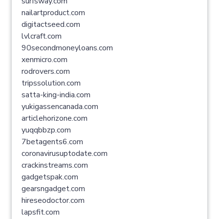
surfsway.com
nailartproduct.com
digitactseed.com
lvlcraft.com
90secondmoneyloans.com
xenmicro.com
rodrovers.com
tripssolution.com
satta-king-india.com
yukigassencanada.com
articlehorizone.com
yuqqbbzp.com
7betagents6.com
coronavirusuptodate.com
crackinstreams.com
gadgetspak.com
gearsngadget.com
hireseodoctor.com
lapsfit.com