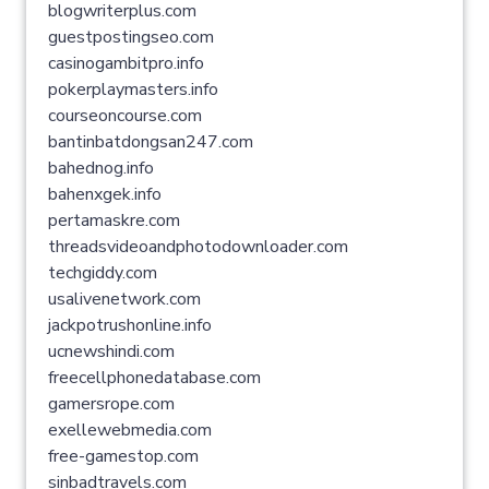
blogwriterplus.com
guestpostingseo.com
casinogambitpro.info
pokerplaymasters.info
courseoncourse.com
bantinbatdongsan247.com
bahednog.info
bahenxgek.info
pertamaskre.com
threadsvideoandphotodownloader.com
techgiddy.com
usalivenetwork.com
jackpotrushonline.info
ucnewshindi.com
freecellphonedatabase.com
gamersrope.com
exellewebmedia.com
free-gamestop.com
sinbadtravels.com