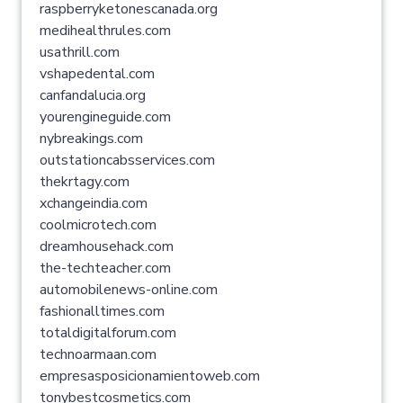
raspberryketonescanada.org
medihealthrules.com
usathrill.com
vshapedental.com
canfandalucia.org
yourengineguide.com
nybreakings.com
outstationcabsservices.com
thekrtagy.com
xchangeindia.com
coolmicrotech.com
dreamhousehack.com
the-techteacher.com
automobilenews-online.com
fashionalltimes.com
totaldigitalforum.com
technoarmaan.com
empresasposicionamientoweb.com
tonybestcosmetics.com