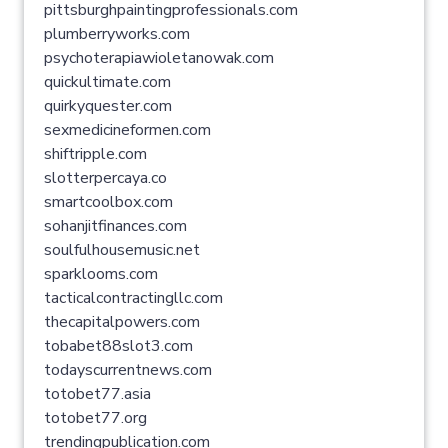
pittsburghpaintingprofessionals.com
plumberryworks.com
psychoterapiawioletanowak.com
quickultimate.com
quirkyquester.com
sexmedicineformen.com
shiftripple.com
slotterpercaya.co
smartcoolbox.com
sohanjitfinances.com
soulfulhousemusic.net
sparklooms.com
tacticalcontractingllc.com
thecapitalpowers.com
tobabet88slot3.com
todayscurrentnews.com
totobet77.asia
totobet77.org
trendingpublication.com