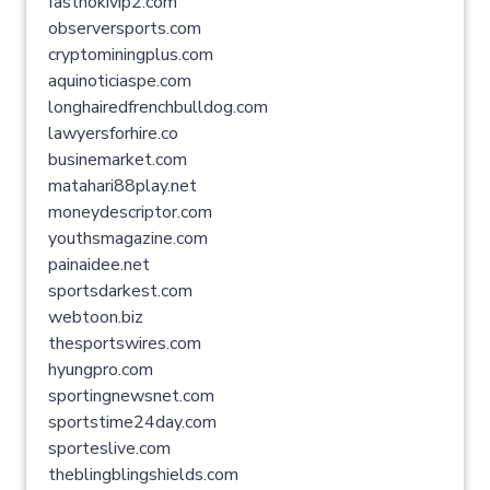
fasthokivip2.com
observersports.com
cryptominingplus.com
aquinoticiaspe.com
longhairedfrenchbulldog.com
lawyersforhire.co
businemarket.com
matahari88play.net
moneydescriptor.com
youthsmagazine.com
painaidee.net
sportsdarkest.com
webtoon.biz
thesportswires.com
hyungpro.com
sportingnewsnet.com
sportstime24day.com
sporteslive.com
theblingblingshields.com