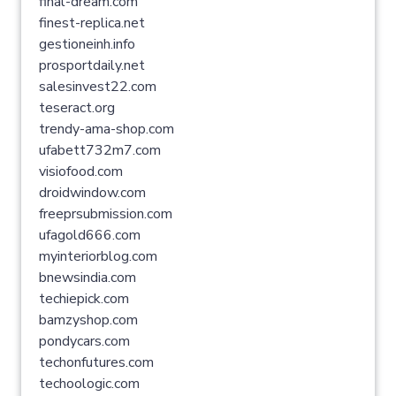
final-dream.com
finest-replica.net
gestioneinh.info
prosportdaily.net
salesinvest22.com
teseract.org
trendy-ama-shop.com
ufabett732m7.com
visiofood.com
droidwindow.com
freeprsubmission.com
ufagold666.com
myinteriorblog.com
bnewsindia.com
techiepick.com
bamzyshop.com
pondycars.com
techonfutures.com
techoologic.com