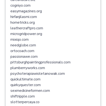
cogniyo.com
easymagazines.org
hirfanjilasmi.com
hometricks.org
leathercraftpro.com
microgridpower.org
mixiqo.com
needglobe.com
ortocoach.com
passionawe.com
pittsburghpaintingprofessionals.com
plumberryworks.com
psychoterapiawioletanowak.com
quickultimate.com
quirkyquester.com
sexmedicineformen.com
shiftripple.com
slotterpercaya.co