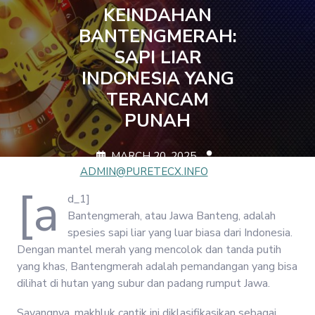
KEINDAHAN
BANTENGMERAH:
SAPI LIAR
INDONESIA YANG
TERANCAM
PUNAH
MARCH 20, 2025
ADMIN@PURETECX.INFO
0 COMMENTS
1 TAG
[a
d_1]
Bantengmerah, atau Jawa Banteng, adalah
spesies sapi liar yang luar biasa dari Indonesia.
Dengan mantel merah yang mencolok dan tanda putih
yang khas, Bantengmerah adalah pemandangan yang bisa
dilihat di hutan yang subur dan padang rumput Jawa.
Sayangnya, makhluk cantik ini diklasifikasikan sebagai