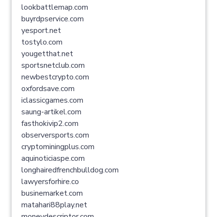
lookbattlemap.com
buyrdpservice.com
yesport.net
tostylo.com
yougetthat.net
sportsnetclub.com
newbestcrypto.com
oxfordsave.com
iclassicgames.com
saung-artikel.com
fasthokivip2.com
observersports.com
cryptominingplus.com
aquinoticiaspe.com
longhairedfrenchbulldog.com
lawyersforhire.co
businemarket.com
matahari88play.net
moneydescriptor.com