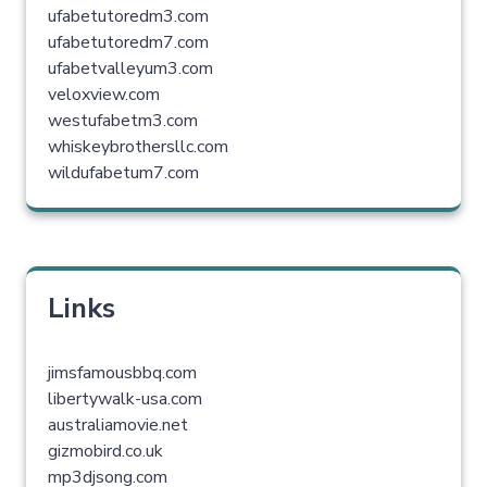
ufabetutoredm3.com
ufabetutoredm7.com
ufabetvalleyum3.com
veloxview.com
westufabetm3.com
whiskeybrothersllc.com
wildufabetum7.com
Links
jimsfamousbbq.com
libertywalk-usa.com
australiamovie.net
gizmobird.co.uk
mp3djsong.com