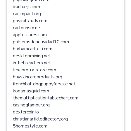
icanhazjs.com
canimpact.org
goviralstudy.com
cartourism.net
apple-cores.com
pulserasdeactividad10.com
barbaracarlotti.com
desktopmining.net
inthebleachers.net
lexapro-rx-store.com
buyskincareproducts.org
frenchbulldogpuppyforsale.net
kogamasquid.com
themultiplicationtablechart.com
casinoglamour.org
dextercoin.io
christianarticledirectory.org
5homestyle.com