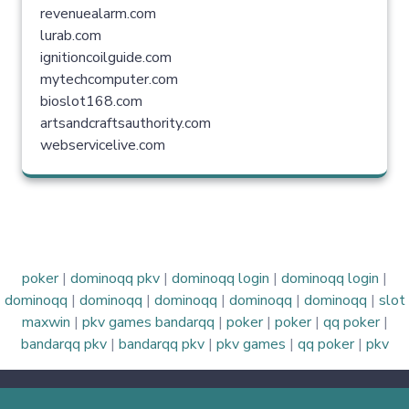
revenuealarm.com
lurab.com
ignitioncoilguide.com
mytechcomputer.com
bioslot168.com
artsandcraftsauthority.com
webservicelive.com
poker
|
dominoqq pkv
|
dominoqq login
|
dominoqq login
|
dominoqq
|
dominoqq
|
dominoqq
|
dominoqq
|
dominoqq
|
slot
maxwin
|
pkv games bandarqq
|
poker
|
poker
|
qq poker
|
bandarqq pkv
|
bandarqq pkv
|
pkv games
|
qq poker
|
pkv