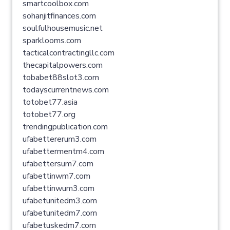
smartcoolbox.com
sohanjitfinances.com
soulfulhousemusic.net
sparklooms.com
tacticalcontractingllc.com
thecapitalpowers.com
tobabet88slot3.com
todayscurrentnews.com
totobet77.asia
totobet77.org
trendingpublication.com
ufabettererum3.com
ufabettermentm4.com
ufabettersum7.com
ufabettinwm7.com
ufabettinwum3.com
ufabetunitedm3.com
ufabetunitedm7.com
ufabetuskedm7.com