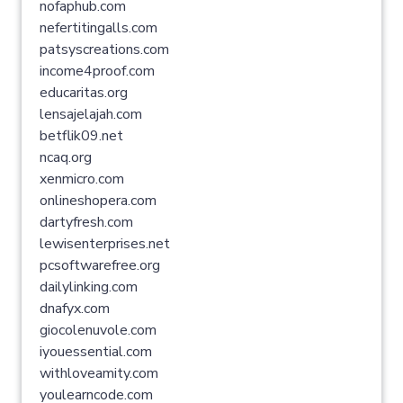
nofaphub.com
nefertitingalls.com
patsyscreations.com
income4proof.com
educaritas.org
lensajelajah.com
betflik09.net
ncaq.org
xenmicro.com
onlineshopera.com
dartyfresh.com
lewisenterprises.net
pcsoftwarefree.org
dailylinking.com
dnafyx.com
giocolenuvole.com
iyouessential.com
withloveamity.com
youlearncode.com