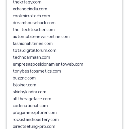
thekrtagy.com
xchangeindia.com
coolmicrotech.com
dreamhousehack.com
the-techteacher.com
automobilenews-online.com
fashionalltimes.com
totaldigitalforum.com
technoarmaan.com
empresasposicionamientoweb.com
tonybestcosmetics.com
buzznc.com
fxjoiner.com
skinbykindra.com
alltherageface.com
codenational.com
progameexplorer.com
rockislandroastery.com
directselling-pro.com