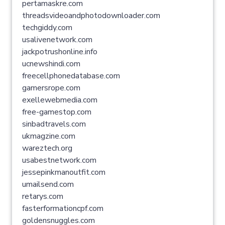
pertamaskre.com
threadsvideoandphotodownloader.com
techgiddy.com
usalivenetwork.com
jackpotrushonline.info
ucnewshindi.com
freecellphonedatabase.com
gamersrope.com
exellewebmedia.com
free-gamestop.com
sinbadtravels.com
ukmagzine.com
wareztech.org
usabestnetwork.com
jessepinkmanoutfit.com
umailsend.com
retarys.com
fasterformationcpf.com
goldensnuggles.com