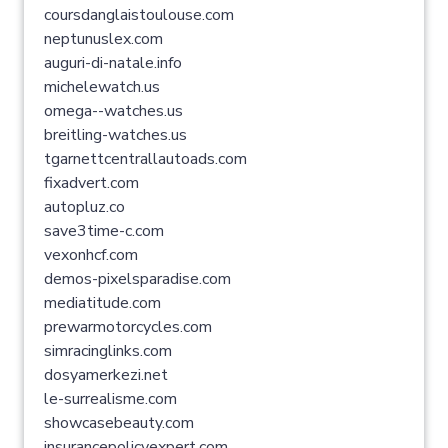
coursdanglaistoulouse.com
neptunuslex.com
auguri-di-natale.info
michelewatch.us
omega--watches.us
breitling-watches.us
tgarnettcentrallautoads.com
fixadvert.com
autopluz.co
save3time-c.com
vexonhcf.com
demos-pixelsparadise.com
mediatitude.com
prewarmotorcycles.com
simracinglinks.com
dosyamerkezi.net
le-surrealisme.com
showcasebeauty.com
insurancepolicyexpert.com