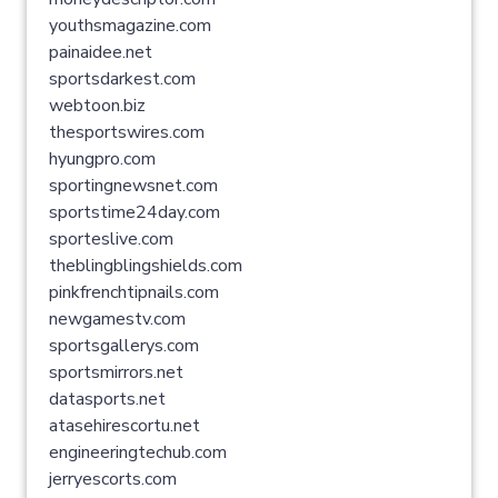
youthsmagazine.com
painaidee.net
sportsdarkest.com
webtoon.biz
thesportswires.com
hyungpro.com
sportingnewsnet.com
sportstime24day.com
sporteslive.com
theblingblingshields.com
pinkfrenchtipnails.com
newgamestv.com
sportsgallerys.com
sportsmirrors.net
datasports.net
atasehirescortu.net
engineeringtechub.com
jerryescorts.com