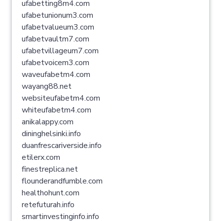
ufabetting8m4.com
ufabetunionum3.com
ufabetvalueum3.com
ufabetvaultm7.com
ufabetvillageum7.com
ufabetvoicem3.com
waveufabetm4.com
wayang88.net
websiteufabetm4.com
whiteufabetm4.com
anikalappy.com
dininghelsinki.info
duanfrescariverside.info
etilerx.com
finestreplica.net
flounderandfumble.com
healthohunt.com
retefuturah.info
smartinvestinginfo.info