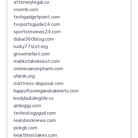
attorneylegal.co
voomb.com
techgadgetpoint.com
tvsportsguide24.com
sportsreviews24.com
dubai360blog.com
lucky77slot.org
growmefast.com
mahkotahokislot.com
onlinecancerpharm.com
ufalek.org
mattress-disposal.com
happyflooringandcabinets.com
bodybuildinglife.co
qrdoggy.com
technologygud.com
realshocknews.com
pickgb.com
healthmistakes.com