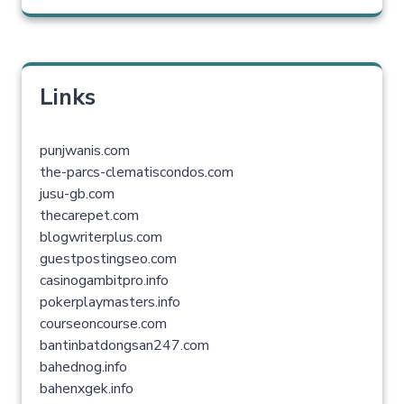
Links
punjwanis.com
the-parcs-clematiscondos.com
jusu-gb.com
thecarepet.com
blogwriterplus.com
guestpostingseo.com
casinogambitpro.info
pokerplaymasters.info
courseoncourse.com
bantinbatdongsan247.com
bahednog.info
bahenxgek.info