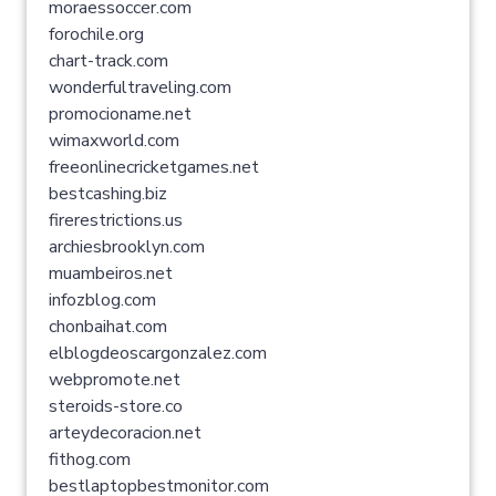
moraessoccer.com
forochile.org
chart-track.com
wonderfultraveling.com
promocioname.net
wimaxworld.com
freeonlinecricketgames.net
bestcashing.biz
firerestrictions.us
archiesbrooklyn.com
muambeiros.net
infozblog.com
chonbaihat.com
elblogdeoscargonzalez.com
webpromote.net
steroids-store.co
arteydecoracion.net
fithog.com
bestlaptopbestmonitor.com