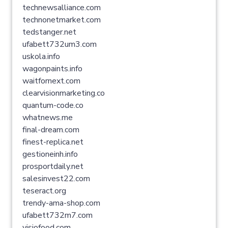
technewsalliance.com
technonetmarket.com
tedstanger.net
ufabett732um3.com
uskola.info
wagonpaints.info
waitfornext.com
clearvisionmarketing.co
quantum-code.co
whatnews.me
final-dream.com
finest-replica.net
gestioneinh.info
prosportdaily.net
salesinvest22.com
teseract.org
trendy-ama-shop.com
ufabett732m7.com
visiofood.com