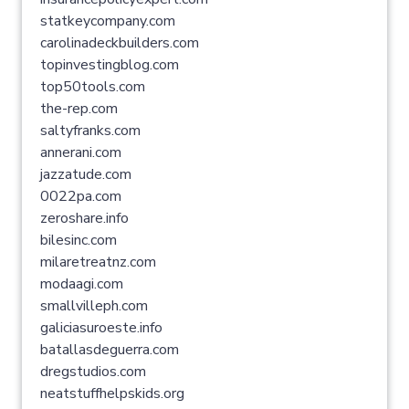
statkeycompany.com
carolinadeckbuilders.com
topinvestingblog.com
top50tools.com
the-rep.com
saltyfranks.com
annerani.com
jazzatude.com
0022pa.com
zeroshare.info
bilesinc.com
milaretreatnz.com
modaagi.com
smallvilleph.com
galiciasuroeste.info
batallasdeguerra.com
dregstudios.com
neatstuffhelpskids.org