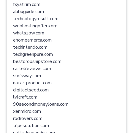
fxyatirim.com
abbuguide.com
technologyresult.com
webhostingoffers.org
whatszow.com
ehomeamerca.com
techintendo.com
techgreenpure.com
bestdropshipstore.com
cartelreviews.com
surfsway.com
nailartproduct.com
digitactseed.com
lvlcraft.com
90secondmoneyloans.com
xenmicro.com
rodrovers.com
tripssolution.com
satta-king-india.com