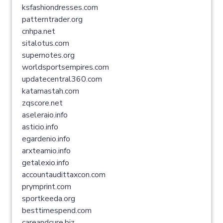
ksfashiondresses.com
patterntrader.org
cnhpa.net
sitalotus.com
supernotes.org
worldsportsempires.com
updatecentral360.com
katamastah.com
zqscore.net
aseleraio.info
asticio.info
egardenio.info
arxteamio.info
getalexio.info
accountaudittaxcon.com
prymprint.com
sportkeeda.org
besttimespend.com
careandcure.biz