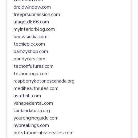
droidwindow.com
freeprsubmission.com
ufagold666.com
myinteriorblog.com
bnewsindia.com
techiepick.com
bamzyshop.com
pondycars.com
techonfutures.com
techoologic.com
raspberryketonescanada.org
medihealthrules.com
usathrill.com
vshapedental.com
canfandalucia.org
yourengineguide.com
nybreakings.com
outstationcabsservices.com