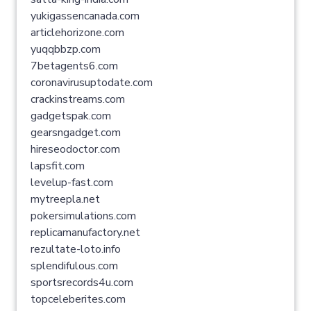
yukigassencanada.com
articlehorizone.com
yuqqbbzp.com
7betagents6.com
coronavirusuptodate.com
crackinstreams.com
gadgetspak.com
gearsngadget.com
hireseodoctor.com
lapsfit.com
levelup-fast.com
mytreepla.net
pokersimulations.com
replicamanufactory.net
rezultate-loto.info
splendifulous.com
sportsrecords4u.com
topceleberites.com