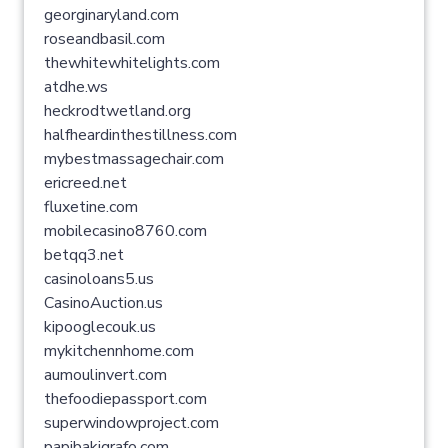
georginaryland.com
roseandbasil.com
thewhitewhitelights.com
atdhe.ws
heckrodtwetland.org
halfheardinthestillness.com
mybestmassagechair.com
ericreed.net
fluxetine.com
mobilecasino8760.com
betqq3.net
casinoloans5.us
CasinoAuction.us
kipooglecouk.us
mykitchennhome.com
aumoulinvert.com
thefoodiepassport.com
superwindowproject.com
papibakigrafo.com