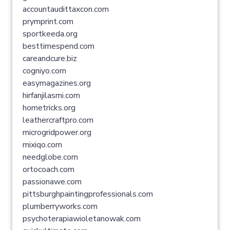
accountaudittaxcon.com
prymprint.com
sportkeeda.org
besttimespend.com
careandcure.biz
cogniyo.com
easymagazines.org
hirfanjilasmi.com
hometricks.org
leathercraftpro.com
microgridpower.org
mixiqo.com
needglobe.com
ortocoach.com
passionawe.com
pittsburghpaintingprofessionals.com
plumberryworks.com
psychoterapiawioletanowak.com