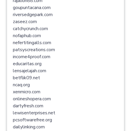
rajalion88.com
goupuntacana.com
riversedgepark.com
zaseez.com
catchycrunch.com
nofaphub.com
nefertitingalls.com
patsyscreations.com
income4proof.com
educaritas.org
lensajelajah.com
betflik09.net
ncaq.org
xenmicro.com
onlineshopera.com
dartyfresh.com
lewisenterprises.net
pcsoftwarefree.org
dailylinking.com