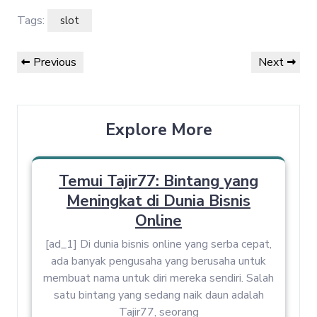
Tags:
slot
Post
Previous
Next
Previous
Next
navigation
Post
Post
Explore More
Temui Tajir77: Bintang yang
Meningkat di Dunia Bisnis
Online
[ad_1] Di dunia bisnis online yang serba cepat,
ada banyak pengusaha yang berusaha untuk
membuat nama untuk diri mereka sendiri. Salah
satu bintang yang sedang naik daun adalah
Tajir77, seorang