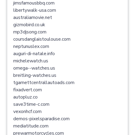
jimsfamousbbq.com
libertywalk-usa.com
australiamovie.net
gizmobird.co.uk
mp3djsong.com
coursdanglaistoulouse.com
neptunuslex.com
auguri-di-natale.info
michelewatch.us
omega--watches.us
breitling-watches.us
tgarnettcentrallautoads.com
fixadvert.com
autopluz.co
save3time-c.com
vexonhcf.com
demos-pixelsparadise.com
mediatitude.com
prewarmotorcycles.com