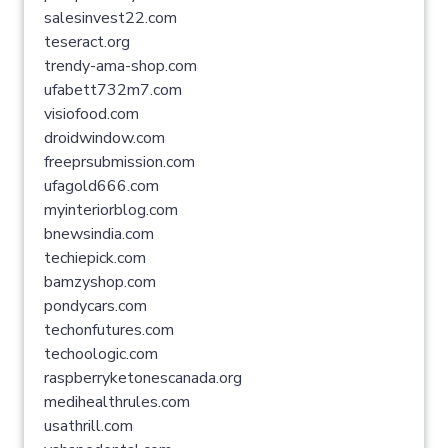
salesinvest22.com
teseract.org
trendy-ama-shop.com
ufabett732m7.com
visiofood.com
droidwindow.com
freeprsubmission.com
ufagold666.com
myinteriorblog.com
bnewsindia.com
techiepick.com
bamzyshop.com
pondycars.com
techonfutures.com
techoologic.com
raspberryketonescanada.org
medihealthrules.com
usathrill.com