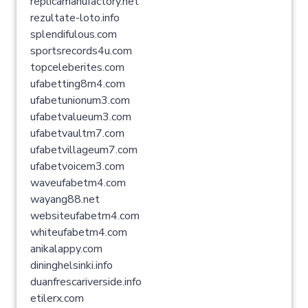
replicamanufactory.net
rezultate-loto.info
splendifulous.com
sportsrecords4u.com
topceleberites.com
ufabetting8m4.com
ufabetunionum3.com
ufabetvalueum3.com
ufabetvaultm7.com
ufabetvillageum7.com
ufabetvoicem3.com
waveufabetm4.com
wayang88.net
websiteufabetm4.com
whiteufabetm4.com
anikalappy.com
dininghelsinki.info
duanfrescariverside.info
etilerx.com