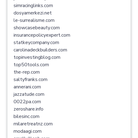
simracinglinks.com
dosyamerkezi.net
le-surrealisme.com
showcasebeauty.com
insurancepolicyexpert.com
statkeycompany.com
carolinadeckbuilders.com
topinvestingblog.com
top50tools.com
the-rep.com
saltyfranks.com
annerani.com
jazzatude.com
0022pa.com
zeroshare.info
bilesinc.com
milaretreatnz.com
modaagi.com