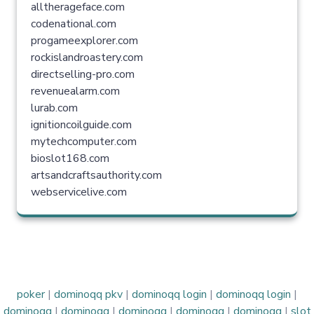
alltherageface.com
codenational.com
progameexplorer.com
rockislandroastery.com
directselling-pro.com
revenuealarm.com
lurab.com
ignitioncoilguide.com
mytechcomputer.com
bioslot168.com
artsandcraftsauthority.com
webservicelive.com
poker
|
dominoqq pkv
|
dominoqq login
|
dominoqq login
|
dominoqq
|
dominoqq
|
dominoqq
|
dominoqq
|
dominoqq
|
slot