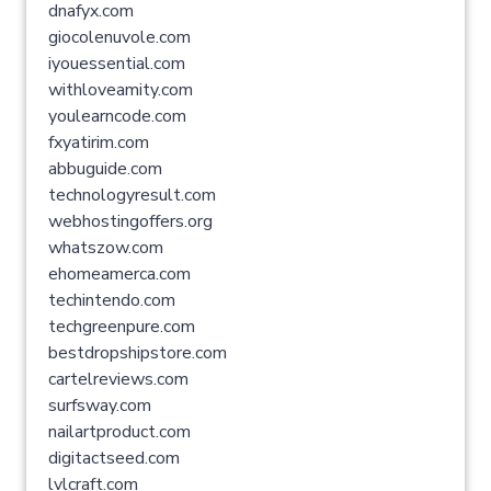
dnafyx.com
giocolenuvole.com
iyouessential.com
withloveamity.com
youlearncode.com
fxyatirim.com
abbuguide.com
technologyresult.com
webhostingoffers.org
whatszow.com
ehomeamerca.com
techintendo.com
techgreenpure.com
bestdropshipstore.com
cartelreviews.com
surfsway.com
nailartproduct.com
digitactseed.com
lvlcraft.com