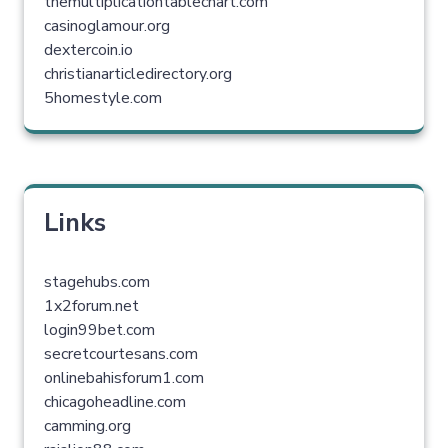
themultiplicationtablechart.com
casinoglamour.org
dextercoin.io
christianarticledirectory.org
5homestyle.com
Links
stagehubs.com
1x2forum.net
login99bet.com
secretcourtesans.com
onlinebahisforum1.com
chicagoheadline.com
camming.org