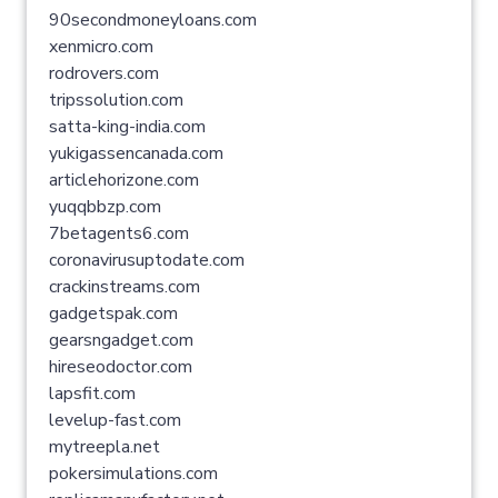
90secondmoneyloans.com
xenmicro.com
rodrovers.com
tripssolution.com
satta-king-india.com
yukigassencanada.com
articlehorizone.com
yuqqbbzp.com
7betagents6.com
coronavirusuptodate.com
crackinstreams.com
gadgetspak.com
gearsngadget.com
hireseodoctor.com
lapsfit.com
levelup-fast.com
mytreepla.net
pokersimulations.com