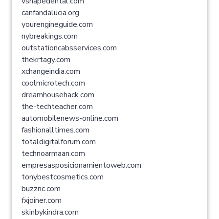
vshapedental.com
canfandalucia.org
yourengineguide.com
nybreakings.com
outstationcabsservices.com
thekrtagy.com
xchangeindia.com
coolmicrotech.com
dreamhousehack.com
the-techteacher.com
automobilenews-online.com
fashionalltimes.com
totaldigitalforum.com
technoarmaan.com
empresasposicionamientoweb.com
tonybestcosmetics.com
buzznc.com
fxjoiner.com
skinbykindra.com