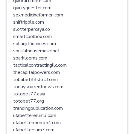
quickultimate.com
quirkyquester.com
sexmedicineformen.com
shiftripple.com
slotterpercaya.co
smartcoolbox.com
sohanjitfinances.com
soulfulhousemusic.net
sparklooms.com
tacticalcontractingllc.com
thecapitalpowers.com
tobabet88slot3.com
todayscurrentnews.com
totobet77.asia
totobet77.org
trendingpublication.com
ufabettererum3.com
ufabettermentm4.com
ufabettersum7.com