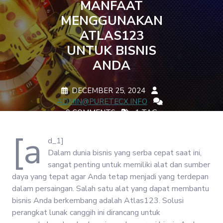
MANFAAT
MENGGUNAKAN
ATLAS123
UNTUK BISNIS
ANDA
DECEMBER 25, 2024
ADMIN@PURETECX.INFO
0 COMMENTS
1 TAG
[a
d_1]
Dalam dunia bisnis yang serba cepat saat ini,
sangat penting untuk memiliki alat dan sumber
daya yang tepat agar Anda tetap menjadi yang terdepan
dalam persaingan. Salah satu alat yang dapat membantu
bisnis Anda berkembang adalah Atlas123. Solusi
perangkat lunak canggih ini dirancang untuk