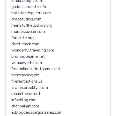
smallvilleph.com
galiciasuroeste.info
batallasdeguerra.com
dregstudios.com
neatstuffhelpskids.org
moraessoccer.com
forochile.org
chart-track.com
wonderfultraveling.com
promocioname.net
wimaxworld.com
freeonlinecricketgames.net
bestcashing.biz
firerestrictions.us
archiesbrooklyn.com
muambeiros.net
infozblog.com
chonbaihat.com
elblogdeoscargonzalez.com