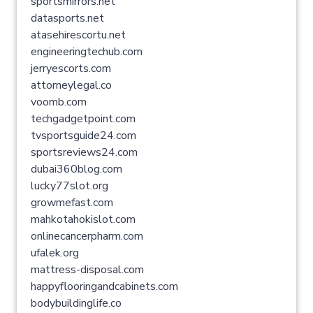
sportsmirrors.net
datasports.net
atasehirescortu.net
engineeringtechub.com
jerryescorts.com
attorneylegal.co
voomb.com
techgadgetpoint.com
tvsportsguide24.com
sportsreviews24.com
dubai360blog.com
lucky77slot.org
growmefast.com
mahkotahokislot.com
onlinecancerpharm.com
ufalek.org
mattress-disposal.com
happyflooringandcabinets.com
bodybuildinglife.co