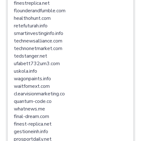
finestreplica.net
flounderandfumble.com
healthohunt.com
retefuturah.info
smartinvestinginfo.info
technewsalliance.com
technonetmarket.com
tedstanger.net
ufabett732um3.com
uskola.info
wagonpaints.info
waitfornext.com
clearvisionmarketing.co
quantum-code.co
whatnews.me
final-dream.com
finest-replica.net
gestioneinh.info
prosportdaily.net