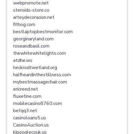
webpromote.net
steroids-store.co
arteydecoracion.net
fithog.com
bestlaptopbestmonitor.com
georginaryland.com
roseandbasil.com
thewhitewhitelights.com
atdhe.ws
heckrodtwetland.org
halfheardinthestillness.com
mybestmassagechair.com
ericreed.net
fluxetine.com
mobilecasino8760.com
betqq3.net
casinoloans5.us
CasinoAuction.us
kipooglecouk.us