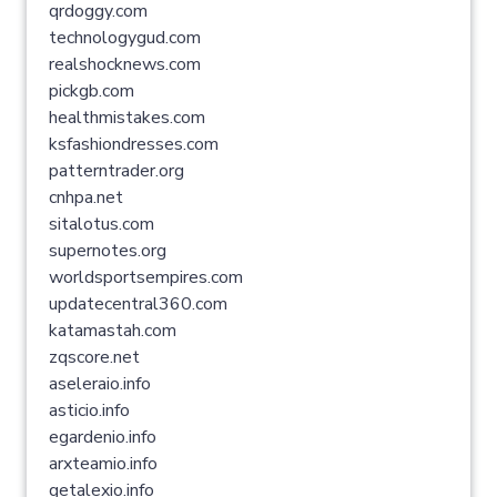
qrdoggy.com
technologygud.com
realshocknews.com
pickgb.com
healthmistakes.com
ksfashiondresses.com
patterntrader.org
cnhpa.net
sitalotus.com
supernotes.org
worldsportsempires.com
updatecentral360.com
katamastah.com
zqscore.net
aseleraio.info
asticio.info
egardenio.info
arxteamio.info
getalexio.info