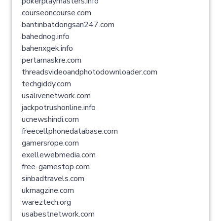
pokerplaymasters.info
courseoncourse.com
bantinbatdongsan247.com
bahednog.info
bahenxgek.info
pertamaskre.com
threadsvideoandphotodownloader.com
techgiddy.com
usalivenetwork.com
jackpotrushonline.info
ucnewshindi.com
freecellphonedatabase.com
gamersrope.com
exellewebmedia.com
free-gamestop.com
sinbadtravels.com
ukmagzine.com
wareztech.org
usabestnetwork.com