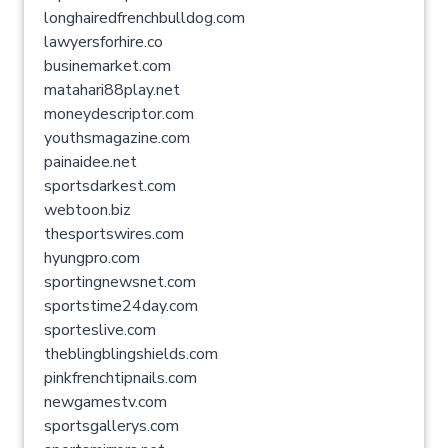
longhairedfrenchbulldog.com
lawyersforhire.co
businemarket.com
matahari88play.net
moneydescriptor.com
youthsmagazine.com
painaidee.net
sportsdarkest.com
webtoon.biz
thesportswires.com
hyungpro.com
sportingnewsnet.com
sportstime24day.com
sporteslive.com
theblingblingshields.com
pinkfrenchtipnails.com
newgamestv.com
sportsgallerys.com