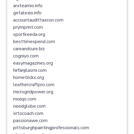
arxteamio.info
getalexio.info
accountaudittaxcon.com
prymprint.com
sportkeeda.org
besttimespend.com
careandcure.biz
cogniyo.com
easymagazines.org
hirfanjilasmi.com
hometricks.org
leathercraftpro.com
microgridpower.org
mixiqo.com
needglobe.com
ortocoach.com
passionawe.com
pittsburghpaintingprofessionals.com