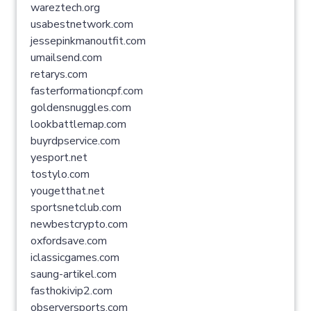
wareztech.org
usabestnetwork.com
jessepinkmanoutfit.com
umailsend.com
retarys.com
fasterformationcpf.com
goldensnuggles.com
lookbattlemap.com
buyrdpservice.com
yesport.net
tostylo.com
yougetthat.net
sportsnetclub.com
newbestcrypto.com
oxfordsave.com
iclassicgames.com
saung-artikel.com
fasthokivip2.com
observersports.com