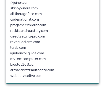
fxjoiner.com
skinbykindra.com
alltherageface.com
codenational.com
progameexplorer.com
rockislandroastery.com
directselling-pro.com
revenuealarm.com
lurab.com
ignitioncoilguide.com
mytechcomputer.com
bioslot168.com
artsandcraftsauthority.com
webservicelive.com