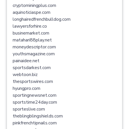
cryptominingplus.com
aquinoticiaspe.com
longhairedfrenchbulldog.com
lawyersforhire.co
businemarket.com
matahari88play.net
moneydescriptor.com
youthsmagazine.com
painaidee.net
sportsdarkest.com
webtoon.biz
thesportswires.com
hyungpro.com
sportingnewsnet.com
sportstime24day.com
sporteslive.com
theblingblingshields.com
pinkfrenchtipnails.com