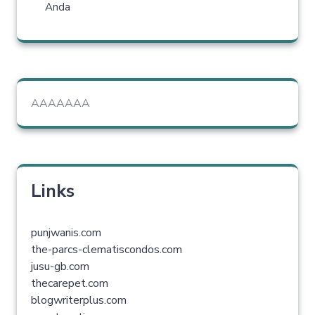
Anda
AAAAAAA
Links
punjwanis.com
the-parcs-clematiscondos.com
jusu-gb.com
thecarepet.com
blogwriterplus.com