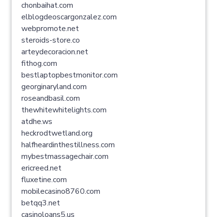
chonbaihat.com
elblogdeoscargonzalez.com
webpromote.net
steroids-store.co
arteydecoracion.net
fithog.com
bestlaptopbestmonitor.com
georginaryland.com
roseandbasil.com
thewhitewhitelights.com
atdhe.ws
heckrodtwetland.org
halfheardinthestillness.com
mybestmassagechair.com
ericreed.net
fluxetine.com
mobilecasino8760.com
betqq3.net
casinoloans5.us