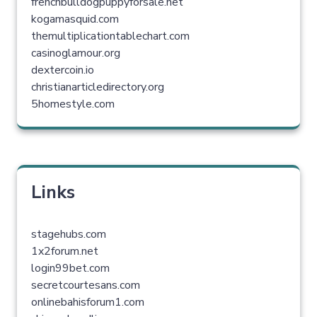
frenchbulldogpuppyforsale.net
kogamasquid.com
themultiplicationtablechart.com
casinoglamour.org
dextercoin.io
christianarticledirectory.org
5homestyle.com
Links
stagehubs.com
1x2forum.net
login99bet.com
secretcourtesans.com
onlinebahisforum1.com