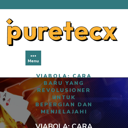
Skip
to
content
Menu
HOME
JUDI SLOT
/
/
VIABOLA: CARA
BARU YANG
REVOLUSIONER
UNTUK
BEPERGIAN DAN
MENJELAJAHI
VIABOLA: CARA