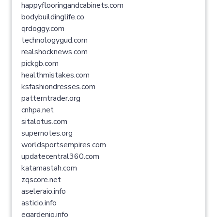
happyflooringandcabinets.com
bodybuildinglife.co
qrdoggy.com
technologygud.com
realshocknews.com
pickgb.com
healthmistakes.com
ksfashiondresses.com
patterntrader.org
cnhpa.net
sitalotus.com
supernotes.org
worldsportsempires.com
updatecentral360.com
katamastah.com
zqscore.net
aseleraio.info
asticio.info
egardenio.info