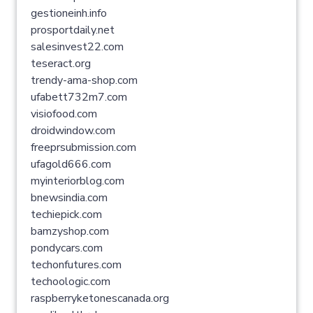
gestioneinh.info
prosportdaily.net
salesinvest22.com
teseract.org
trendy-ama-shop.com
ufabett732m7.com
visiofood.com
droidwindow.com
freeprsubmission.com
ufagold666.com
myinteriorblog.com
bnewsindia.com
techiepick.com
bamzyshop.com
pondycars.com
techonfutures.com
techoologic.com
raspberryketonescanada.org