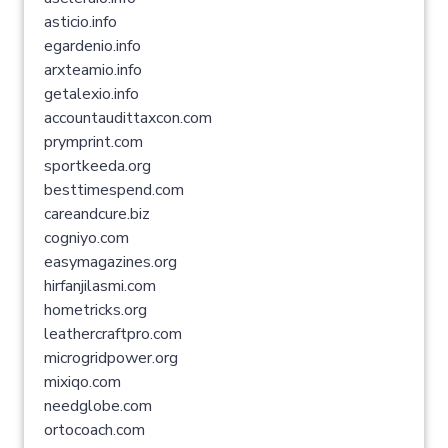
asticio.info
egardenio.info
arxteamio.info
getalexio.info
accountaudittaxcon.com
prymprint.com
sportkeeda.org
besttimespend.com
careandcure.biz
cogniyo.com
easymagazines.org
hirfanjilasmi.com
hometricks.org
leathercraftpro.com
microgridpower.org
mixiqo.com
needglobe.com
ortocoach.com