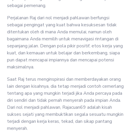
sebagai pemenang.
Perjalanan Raj dari nol menjadi pahlawan berfungsi
sebagai pengingat yang kuat bahwa kesuksesan tidak
ditentukan oleh di mana Anda memulai, namun oleh
bagaimana Anda memilih untuk menavigasi rintangan di
sepanjang jalan. Dengan pola pikir positif, etos kerja yang
kuat, dan kemauan untuk belajar dan berkembang, siapa
pun dapat mencapai impiannya dan mencapai potensi
maksimalnya.
Saat Raj terus menginspirasi dan memberdayakan orang
lain dengan kisahnya, dia tetap menjadi contoh cemerlang
tentang apa yang mungkin terjadi jika Anda percaya pada
diri sendiri dan tidak pernah menyerah pada impian Anda.
Dari nol menjadi pahlawan, Rajacuan69 adalah kisah
sukses sejati yang membuktikan segala sesuatu mungkin
terjadi dengan kerja keras, tekad, dan sikap pantang
menyerah.