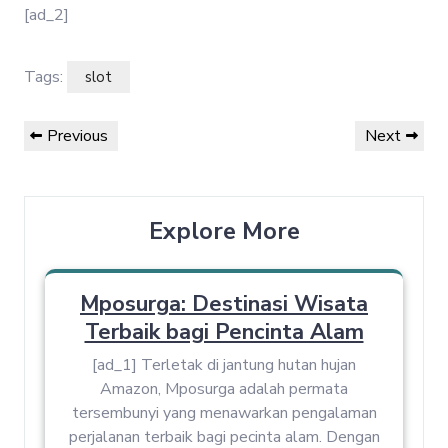
[ad_2]
Tags:
slot
Post
Previous
Next
Previous
Next
navigation
Post
Post
Explore More
Mposurga: Destinasi Wisata
Terbaik bagi Pencinta Alam
[ad_1] Terletak di jantung hutan hujan
Amazon, Mposurga adalah permata
tersembunyi yang menawarkan pengalaman
perjalanan terbaik bagi pecinta alam. Dengan