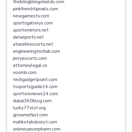
theblingblingshields.com
pinkfrenchtipnails.com
newgamestv.com
sportsgallerys.com
sportsmirrors.net
datasports.net
atasehirescortu.net
engineeringtechub.com
jerryescorts.com
attorneylegal.co
voomb.com
techgadgetpoint.com
tvsportsguide24.com
sportsreviews24.com
dubai360blog.com
lucky77slot.org
growmefast.com
mahkotahokislot.com
onlinecancerpharm.com