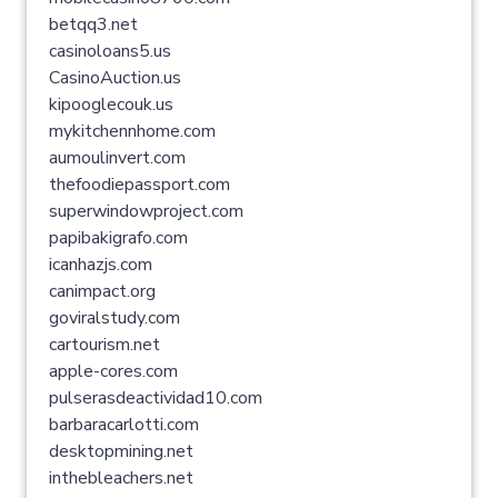
betqq3.net
casinoloans5.us
CasinoAuction.us
kipooglecouk.us
mykitchennhome.com
aumoulinvert.com
thefoodiepassport.com
superwindowproject.com
papibakigrafo.com
icanhazjs.com
canimpact.org
goviralstudy.com
cartourism.net
apple-cores.com
pulserasdeactividad10.com
barbaracarlotti.com
desktopmining.net
inthebleachers.net