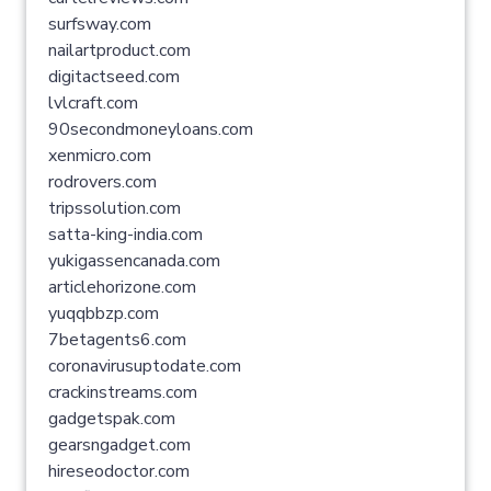
surfsway.com
nailartproduct.com
digitactseed.com
lvlcraft.com
90secondmoneyloans.com
xenmicro.com
rodrovers.com
tripssolution.com
satta-king-india.com
yukigassencanada.com
articlehorizone.com
yuqqbbzp.com
7betagents6.com
coronavirusuptodate.com
crackinstreams.com
gadgetspak.com
gearsngadget.com
hireseodoctor.com