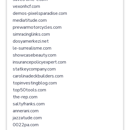
vexonhcf.com
demos-pixelsparadise.com
mediatitude.com
prewarmotorcycles.com
simracinglinks.com
dosyamerkezi.net
le-surrealisme.com
showcasebeauty.com
insurancepolicyexpert.com
statkeycompany.com
carolinadeckbuilders.com
topinvestingblog.com
top50tools.com
the-rep.com
saltyfranks.com
annerani.com
jazzatude.com
0022pa.com