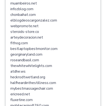
muambeiros.net
infozblog.com
chonbaihat.com
elblogdeoscargonzalez.com
webpromote.net
steroids-store.co
arteydecoracion.net
fithog.com
bestlaptopbestmonitor.com
georginaryland.com
roseandbasil.com
thewhitewhitelights.com
atdhe.ws
heckrodtwetland.org
halfheardinthestillness.com
mybestmassagechair.com
ericreed.net
fluxetine.com
mobilecasino8760.com