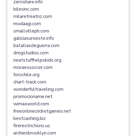
zeroshare.info
bilesinc.com
milaretreatnz.com
modaagi.com
smallvilleph.com
galiciasuroeste.info
batallasdeguerra.com
dregstudios.com
neatstuffhelpskids.org
moraessoccer.com
forochile.org
chart-track.com
wonderfultraveling.com
promocioname.net
wimaxworld.com
freeonlinecricketgames.net
bestcashing.biz
firerestrictions.us
archiesbrooklyn.com