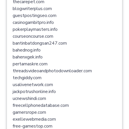
thecarepet.com
blogwriterplus.com
guestpostingseo.com
casinogambitpro.info
pokerplaymasters.info
courseoncourse.com
bantinbatdongsan247.com
bahednog.info
bahenxgek.info
pertamaskre.com
threadsvideoandphotodownloader.com
techgiddy.com
usalivenetwork.com
jackpotrushonline.info
ucnewshindi.com
freecellphonedatabase.com
gamersrope.com
exellewebmedia.com
free-gamestop.com