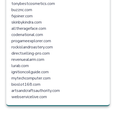
tonybestcosmetics.com
buzznc.com
fxjoiner.com
skinbykindra.com
alltherageface.com
codenational.com
progameexplorer.com
rockislandroastery.com
directselling-pro.com
revenuealarm.com
lurab.com
ignitioncoilguide.com
mytechcomputer.com
bioslot168.com
artsandcraftsauthority.com
webservicelive.com