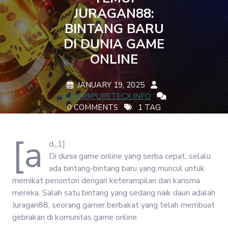
JURAGAN88:
BINTANG BARU
DI DUNIA GAME
ONLINE
JANUARY 19, 2025
ADMIN@PURETECX.INFO
0 COMMENTS
1 TAG
[a
d_1]
Di dunia game online yang serba cepat, selalu
ada bintang-bintang baru yang muncul untuk
memikat penonton dengan keterampilan dan karisma
mereka. Salah satu bintang yang sedang naik daun adalah
Juragan88, seorang gamer berbakat yang telah membuat
gebrakan di komunitas game online.