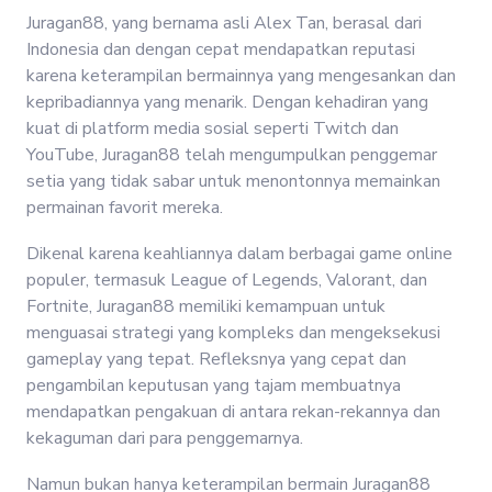
Juragan88, yang bernama asli Alex Tan, berasal dari
Indonesia dan dengan cepat mendapatkan reputasi
karena keterampilan bermainnya yang mengesankan dan
kepribadiannya yang menarik. Dengan kehadiran yang
kuat di platform media sosial seperti Twitch dan
YouTube, Juragan88 telah mengumpulkan penggemar
setia yang tidak sabar untuk menontonnya memainkan
permainan favorit mereka.
Dikenal karena keahliannya dalam berbagai game online
populer, termasuk League of Legends, Valorant, dan
Fortnite, Juragan88 memiliki kemampuan untuk
menguasai strategi yang kompleks dan mengeksekusi
gameplay yang tepat. Refleksnya yang cepat dan
pengambilan keputusan yang tajam membuatnya
mendapatkan pengakuan di antara rekan-rekannya dan
kekaguman dari para penggemarnya.
Namun bukan hanya keterampilan bermain Juragan88