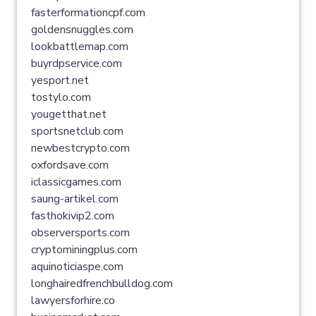
fasterformationcpf.com
goldensnuggles.com
lookbattlemap.com
buyrdpservice.com
yesport.net
tostylo.com
yougetthat.net
sportsnetclub.com
newbestcrypto.com
oxfordsave.com
iclassicgames.com
saung-artikel.com
fasthokivip2.com
observersports.com
cryptominingplus.com
aquinoticiaspe.com
longhairedfrenchbulldog.com
lawyersforhire.co