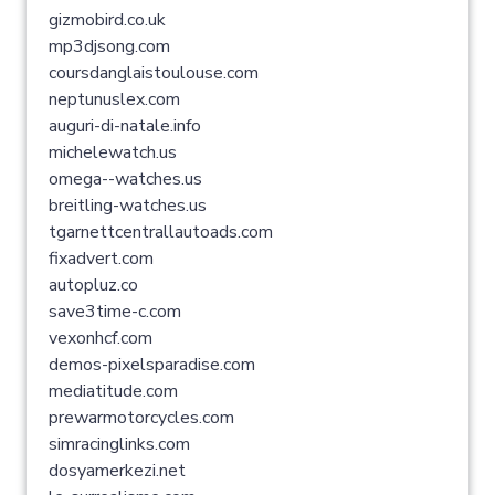
gizmobird.co.uk
mp3djsong.com
coursdanglaistoulouse.com
neptunuslex.com
auguri-di-natale.info
michelewatch.us
omega--watches.us
breitling-watches.us
tgarnettcentrallautoads.com
fixadvert.com
autopluz.co
save3time-c.com
vexonhcf.com
demos-pixelsparadise.com
mediatitude.com
prewarmotorcycles.com
simracinglinks.com
dosyamerkezi.net