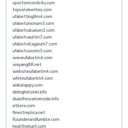
sportsrecords4u.com
topceleberites.com
ufabetting8m4.com
ufabetunionum3.com
ufabetvalueum3.com
ufabetvaultm7.com
ufabetvillageum7.com
ufabetvoicem3.com
waveufabetm4.com
wayang88.net
websiteufabetm4.com
whiteufabetm4.com
anikalappy.com
dininghelsinki.info
duanfrescariverside.info
etilerx.com
finestreplica.net
flounderandfumble.com
healthohunt.com