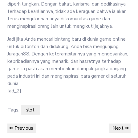
diperhitungkan. Dengan bakat, karisma, dan dedikasinya
terhadap keahliannya, tidak ada keraguan bahwa ia akan
terus mengukir namanya di komunitas game dan
menginspirasi orang lain untuk mengikuti jejaknya.
Jadi jika Anda mencari bintang baru di dunia game online
untuk ditonton dan didukung, Anda bisa mengunjungi
Juragan88. Dengan keterampilannya yang mengesankan,
kepribadiannya yang menarik, dan hasratnya terhadap
game, ia pasti akan memberikan dampak jangka panjang
pada industri ini dan menginspirasi para gamer di seluruh
dunia.
[ad_2]
Tags:
slot
Post
Previous
Next
Previous
Next
navigation
Post
Post