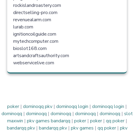
rockislandroastery.com
directselling-pro.com
revenuealarm.com
lurab.com
ignitioncoilguide.com
mytechcomputer.com
bioslot168.com
artsandcraftsauthority.com
webservicelive.com
poker
|
dominoqq pkv
|
dominoqq login
|
dominoqq login
|
dominoqq
|
dominoqq
|
dominoqq
|
dominoqq
|
dominoqq
|
slot
maxwin
|
pkv games bandarqq
|
poker
|
poker
|
qq poker
|
bandarqq pkv
|
bandarqq pkv
|
pkv games
|
qq poker
|
pkv