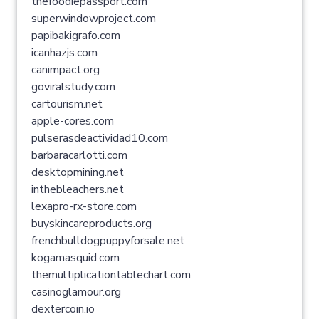
thefoodiepassport.com
superwindowproject.com
papibakigrafo.com
icanhazjs.com
canimpact.org
goviralstudy.com
cartourism.net
apple-cores.com
pulserasdeactividad10.com
barbaracarlotti.com
desktopmining.net
inthebleachers.net
lexapro-rx-store.com
buyskincareproducts.org
frenchbulldogpuppyforsale.net
kogamasquid.com
themultiplicationtablechart.com
casinoglamour.org
dextercoin.io