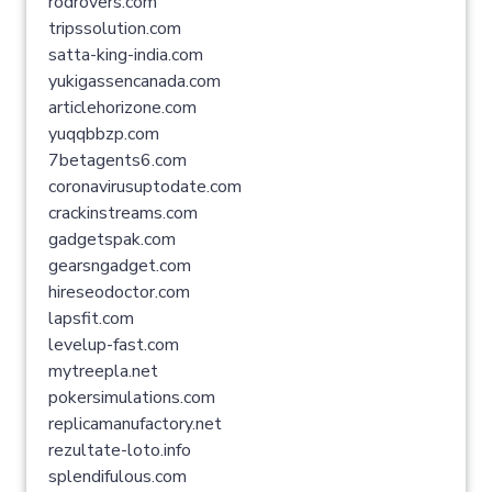
rodrovers.com
tripssolution.com
satta-king-india.com
yukigassencanada.com
articlehorizone.com
yuqqbbzp.com
7betagents6.com
coronavirusuptodate.com
crackinstreams.com
gadgetspak.com
gearsngadget.com
hireseodoctor.com
lapsfit.com
levelup-fast.com
mytreepla.net
pokersimulations.com
replicamanufactory.net
rezultate-loto.info
splendifulous.com