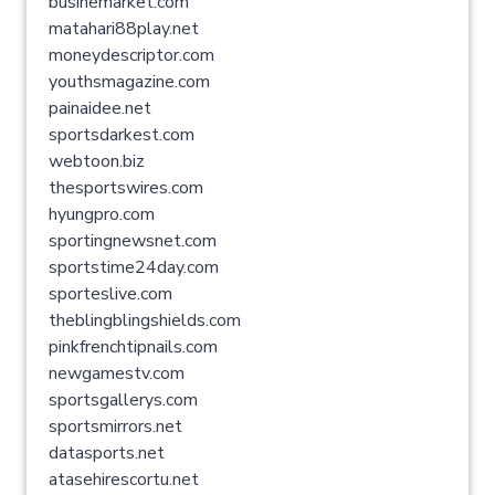
businemarket.com
matahari88play.net
moneydescriptor.com
youthsmagazine.com
painaidee.net
sportsdarkest.com
webtoon.biz
thesportswires.com
hyungpro.com
sportingnewsnet.com
sportstime24day.com
sporteslive.com
theblingblingshields.com
pinkfrenchtipnails.com
newgamestv.com
sportsgallerys.com
sportsmirrors.net
datasports.net
atasehirescortu.net