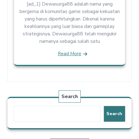
[ad_1] Dewasurga88 adalah nama yang
bergema di komunitas game sebagai kekuatan
yang harus diperhitungkan. Dikenal karena
keahliannya yang luar biasa dan gameplay
strategisnya, Dewasurga88 telah mengukir
namanya sebagai salah satu
Read More
Search
Search