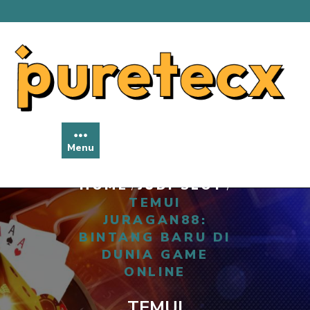
Skip
to
content
Menu
HOME
JUDI SLOT
/
/
TEMUI
JURAGAN88:
BINTANG BARU DI
DUNIA GAME
ONLINE
TEMUI