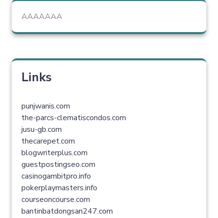
AAAAAAA
Links
punjwanis.com
the-parcs-clematiscondos.com
jusu-gb.com
thecarepet.com
blogwriterplus.com
guestpostingseo.com
casinogambitpro.info
pokerplaymasters.info
courseoncourse.com
bantinbatdongsan247.com