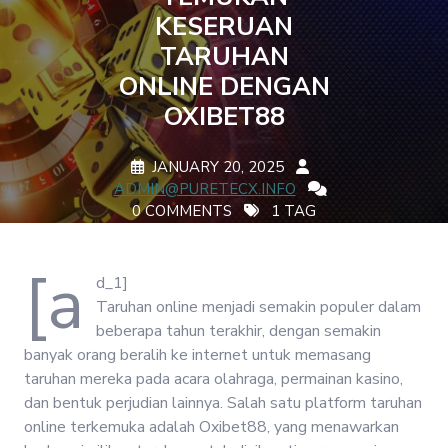
KESERUAN
TARUHAN
ONLINE DENGAN
OXIBET88
JANUARY 20, 2025
ADMIN@PURETECX.INFO
0 COMMENTS
1 TAG
[a
d_1]
Taruhan online menjadi semakin populer dalam
beberapa tahun terakhir, dengan semakin
banyak orang beralih ke internet untuk memasang
taruhan mereka pada acara olahraga, permainan kasino,
dan bentuk perjudian lainnya. Salah satu platform taruhan
online terkemuka adalah Oxibet88, yang menawarkan