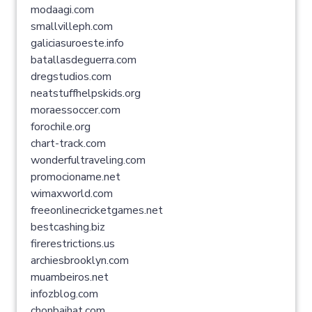
modaagi.com
smallvilleph.com
galiciasuroeste.info
batallasdeguerra.com
dregstudios.com
neatstuffhelpskids.org
moraessoccer.com
forochile.org
chart-track.com
wonderfultraveling.com
promocioname.net
wimaxworld.com
freeonlinecricketgames.net
bestcashing.biz
firerestrictions.us
archiesbrooklyn.com
muambeiros.net
infozblog.com
chonbaihat.com