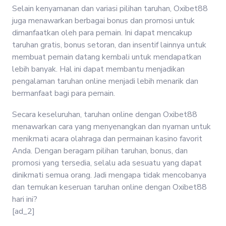
Selain kenyamanan dan variasi pilihan taruhan, Oxibet88
juga menawarkan berbagai bonus dan promosi untuk
dimanfaatkan oleh para pemain. Ini dapat mencakup
taruhan gratis, bonus setoran, dan insentif lainnya untuk
membuat pemain datang kembali untuk mendapatkan
lebih banyak. Hal ini dapat membantu menjadikan
pengalaman taruhan online menjadi lebih menarik dan
bermanfaat bagi para pemain.
Secara keseluruhan, taruhan online dengan Oxibet88
menawarkan cara yang menyenangkan dan nyaman untuk
menikmati acara olahraga dan permainan kasino favorit
Anda. Dengan beragam pilihan taruhan, bonus, dan
promosi yang tersedia, selalu ada sesuatu yang dapat
dinikmati semua orang. Jadi mengapa tidak mencobanya
dan temukan keseruan taruhan online dengan Oxibet88
hari ini?
[ad_2]