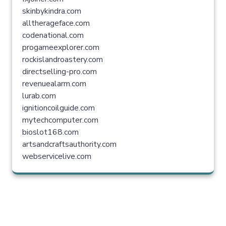
skinbykindra.com
alltherageface.com
codenational.com
progameexplorer.com
rockislandroastery.com
directselling-pro.com
revenuealarm.com
lurab.com
ignitioncoilguide.com
mytechcomputer.com
bioslot168.com
artsandcraftsauthority.com
webservicelive.com