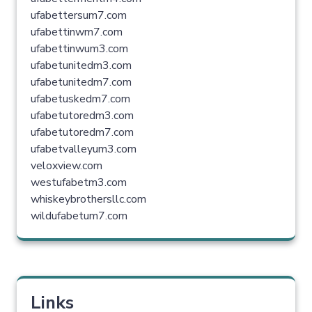
ufabettersum7.com
ufabettinwm7.com
ufabettinwum3.com
ufabetunitedm3.com
ufabetunitedm7.com
ufabetuskedm7.com
ufabetutoredm3.com
ufabetutoredm7.com
ufabetvalleyum3.com
veloxview.com
westufabetm3.com
whiskeybrothersllc.com
wildufabetum7.com
Links