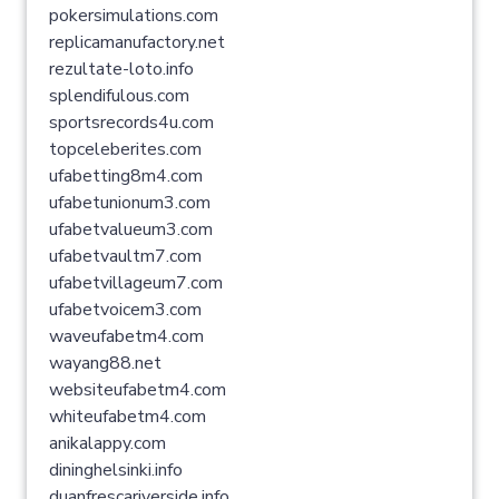
pokersimulations.com
replicamanufactory.net
rezultate-loto.info
splendifulous.com
sportsrecords4u.com
topceleberites.com
ufabetting8m4.com
ufabetunionum3.com
ufabetvalueum3.com
ufabetvaultm7.com
ufabetvillageum7.com
ufabetvoicem3.com
waveufabetm4.com
wayang88.net
websiteufabetm4.com
whiteufabetm4.com
anikalappy.com
dininghelsinki.info
duanfrescariverside.info