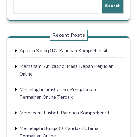
Search
Recent Posts
Apa itu Saung4D? Panduan Komprehensif
Memahami Ahlicasino: Masa Depan Perjudian
Online
Menjelajahi JurusCasino: Pengalaman
Permainan Online Terbaik
Memahami Plisbet: Panduan Komprehensif
Menjelajahi Bunga99: Panduan Utama
Permainan Online