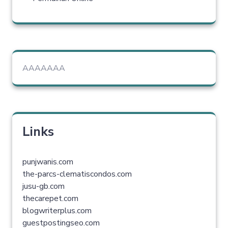
AAAAAAA
Links
punjwanis.com
the-parcs-clematiscondos.com
jusu-gb.com
thecarepet.com
blogwriterplus.com
guestpostingseo.com