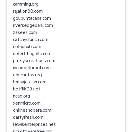
camming.org
rajalion88.com
goupuntacana.com
riversedgepark.com
zaseez.com
catchycrunch.com
nofaphub.com
nefertitingalls.com
patsyscreations.com
income4proof.com
educaritas.org
lensajelajah.com
betflik09.net
ncaq.org
xenmicro.com
onlineshopera.com
dartyfresh.com
lewisenterprises.net
pcsoftwarefree.org