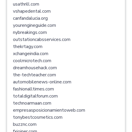
usathrill.com
vshapedental.com
canfandalucia.org
yourengineguide.com
nybreakings.com
outstationcabsservices.com
thekrtagy.com
xchangeindia.com
coolmicrotech.com
dreamhousehack.com
the-techteacher.com
automobilenews-online.com
fashionalltimes.com
totaldigitalforum.com
technoarmaan.com
empresasposicionamientoweb.com
tonybestcosmetics.com
buzznc.com
fxjoiner.com