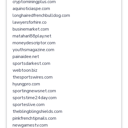
cryptominingplus.com
aquinoticiaspe.com
longhairedfrenchbulldog.com
lawyersforhire.co
businemarket.com
matahari88play.net
moneydescriptor.com
youthsmagazine.com
painaidee.net
sportsdarkest.com
webtoon.biz
thesportswires.com
hyungpro.com
sportingnewsnet.com
sportstime24day.com
sporteslive.com
theblingblingshields.com
pinkfrenchtipnails.com
newgamestv.com